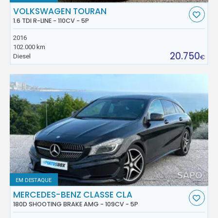
VOLKSWAGEN TOURAN
1.6 TDI R-LINE - 110CV - 5P
2016
102.000 km
20.750
Diesel
€
EM DESTAQUE
MERCEDES-BENZ CLASSE CLA
180D SHOOTING BRAKE AMG - 109CV - 5P