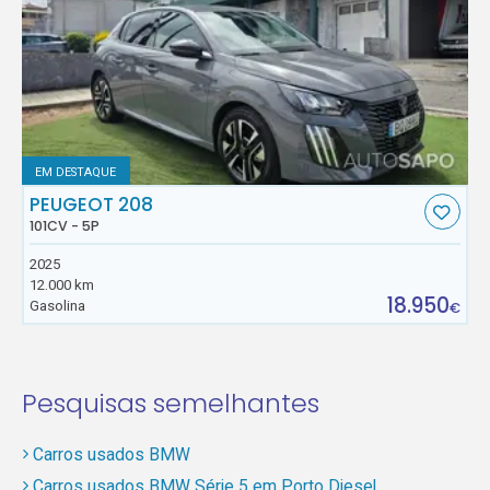
EM DESTAQUE
PEUGEOT 208
101CV - 5P
2025
12.000 km
18.950
Gasolina
€
Pesquisas semelhantes
Carros usados BMW
Carros usados BMW Série 5 em Porto Diesel