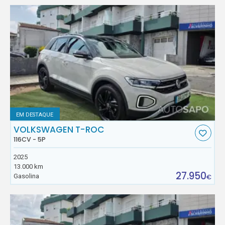
EM DESTAQUE
VOLKSWAGEN T-ROC
116CV - 5P
2025
13.000 km
27.950
Gasolina
€