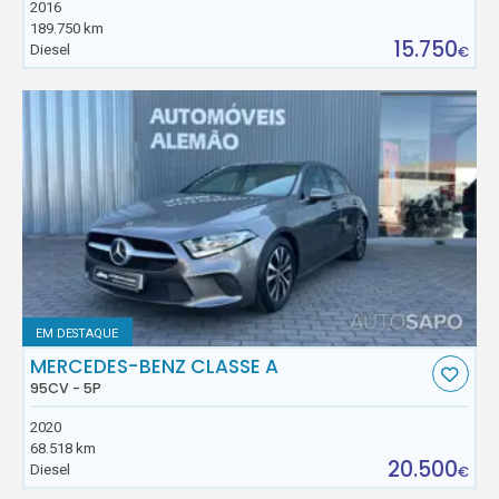
2016
189.750 km
15.750
Diesel
€
EM DESTAQUE
MERCEDES-BENZ CLASSE A
95CV - 5P
2020
68.518 km
20.500
Diesel
€