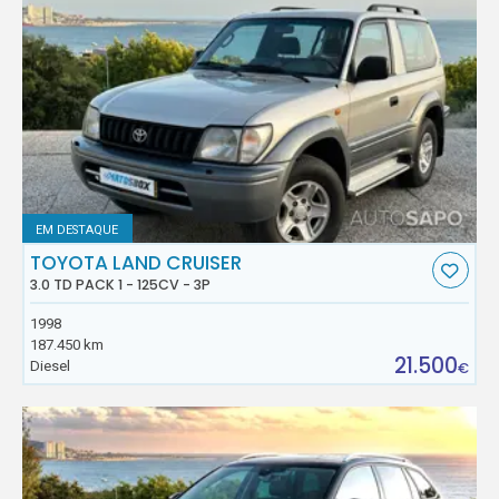
EM DESTAQUE
TOYOTA LAND CRUISER
3.0 TD PACK 1 - 125CV - 3P
1998
187.450 km
21.500
Diesel
€