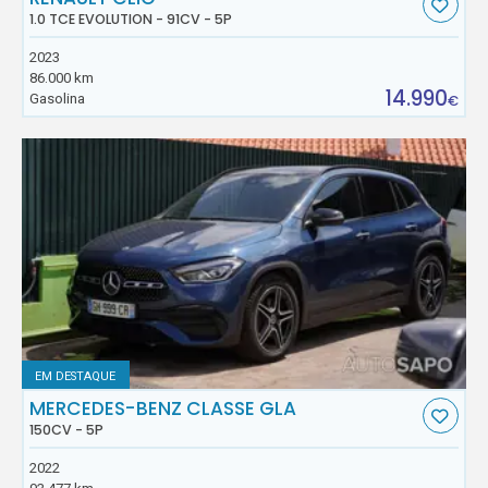
1.0 TCE EVOLUTION - 91CV - 5P
2023
86.000 km
14.990
Gasolina
€
EM DESTAQUE
MERCEDES-BENZ CLASSE GLA
150CV - 5P
2022