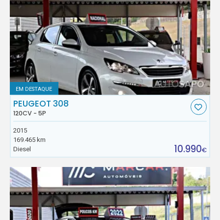
EM DESTAQUE
PEUGEOT 308
120CV - 5P
2015
169.465 km
10.990
Diesel
€