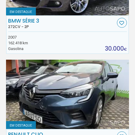
EM DESTAQUE
BMW SÉRIE 3
272CV - 2P
2007
162.418 km
30.000
Gasolina
€
EM DESTAQUE
RENAULT CLIO