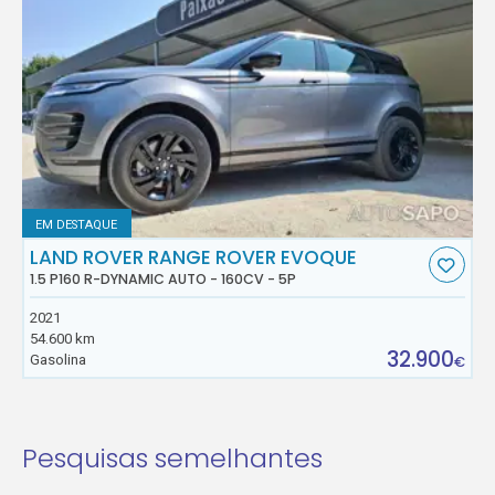
EM DESTAQUE
LAND ROVER RANGE ROVER EVOQUE
1.5 P160 R-DYNAMIC AUTO - 160CV - 5P
2021
54.600 km
32.900
Gasolina
€
Pesquisas semelhantes