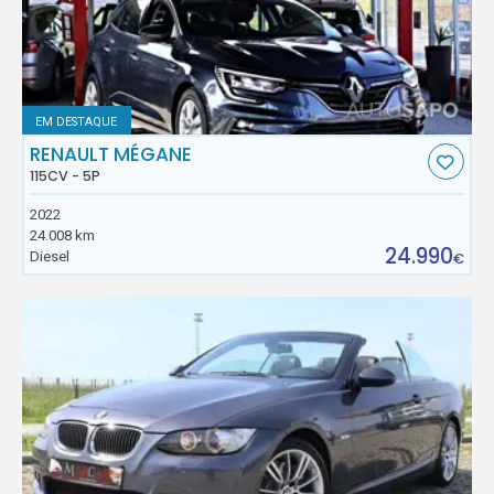
EM DESTAQUE
RENAULT MÉGANE
115CV - 5P
2022
24.008 km
24.990
Diesel
€