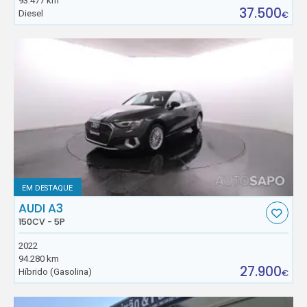
93.477 km
37.500
Diesel
€
EM DESTAQUE
AUDI A3
150CV - 5P
2022
94.280 km
27.900
Híbrido (Gasolina)
€