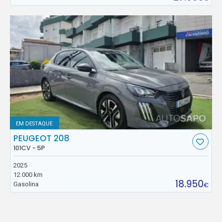
EM DESTAQUE
PEUGEOT 208
101CV - 5P
2025
12.000 km
18.950
Gasolina
€