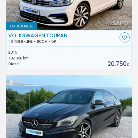
EM DESTAQUE
VOLKSWAGEN TOURAN
1.6 TDI R-LINE - 110CV - 5P
2016
102.000 km
20.750
Diesel
€