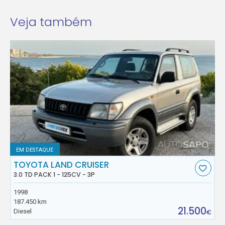
Veja também
EM DESTAQUE
TOYOTA LAND CRUISER
3.0 TD PACK 1 - 125CV - 3P
1998
187.450 km
21.500
Diesel
€