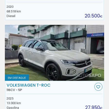
2020
68.518 km
20.500
Diesel
€
EM DESTAQUE
VOLKSWAGEN T-ROC
116CV - 5P
2025
13.000 km
27.950
Gasolina
€