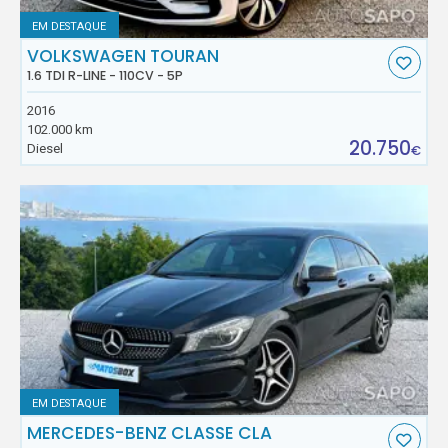
EM DESTAQUE
VOLKSWAGEN TOURAN
1.6 TDI R-LINE - 110CV - 5P
2016
102.000 km
20.750
Diesel
€
EM DESTAQUE
MERCEDES-BENZ CLASSE CLA