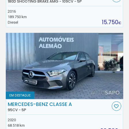
180D SHOOTING BRAKE AMG - 109CV - 5P
2016
189.750 km
15.750
Diesel
€
EM DESTAQUE
MERCEDES-BENZ CLASSE A
95CV - 5P
2020
68.518 km