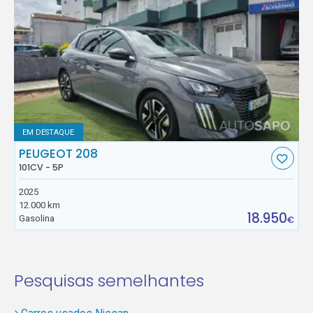
EM DESTAQUE
PEUGEOT 208
101CV - 5P
2025
12.000 km
18.950
Gasolina
€
Pesquisas semelhantes