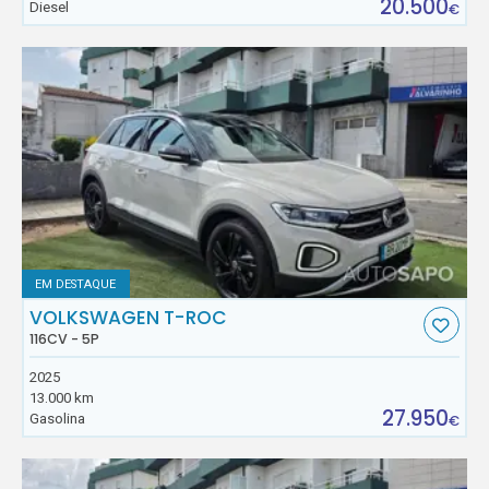
20.500
Diesel
€
EM DESTAQUE
VOLKSWAGEN T-ROC
116CV - 5P
2025
13.000 km
27.950
Gasolina
€