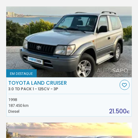
EM DESTAQUE
TOYOTA LAND CRUISER
3.0 TD PACK 1 - 125CV - 3P
1998
187.450 km
21.500
Diesel
€