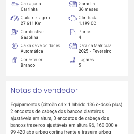
Carroçaria
Garantia
Carrinha
36 meses
Quilometragem
Cilindrada
27.611 Km
1.199 CC
Combustível
Portas
Gasolina
4
Caixa de velocidades
Data da Matrícula
Automática
2025 - Fevereiro
Cor exterior
Lugares
Branco
5
Notas do vendedor
Equipamentos (citroën c4 x 1 híbrido 136 ë-dcs6 plus)
2 encostos de cabeça dos bancos dianteiros
ajustáveis em altura, 3 encostos de cabeça dos
bancos traseiros ajustáveis em altura 96, 160 000 e
99 420 abs airbag cortina frente e traseira airbag