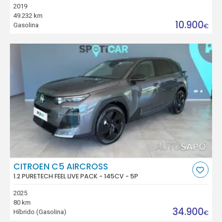
2019
49.232 km
10.900
Gasolina
€
CITROEN C5 AIRCROSS
1.2 PURETECH FEEL LIVE PACK - 145CV - 5P
2025
80 km
34.900
Híbrido (Gasolina)
€