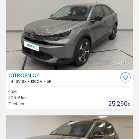
CITROEN C4
1.4 16V SX - 136CV - 5P
2025
17.815 km
25.250
Eléctrico
€