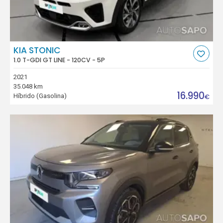
KIA STONIC
1.0 T-GDI GT LINE - 120CV - 5P
2021
35.048 km
16.990
Híbrido (Gasolina)
€