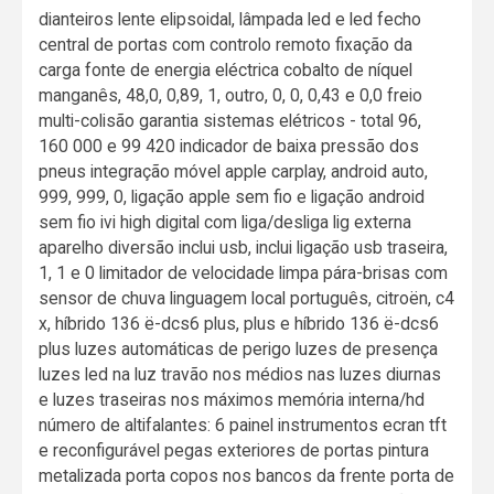
dianteiros lente elipsoidal, lâmpada led e led fecho
central de portas com controlo remoto fixação da
carga fonte de energia eléctrica cobalto de níquel
manganês, 48,0, 0,89, 1, outro, 0, 0, 0,43 e 0,0 freio
multi-colisão garantia sistemas elétricos - total 96,
160 000 e 99 420 indicador de baixa pressão dos
pneus integração móvel apple carplay, android auto,
999, 999, 0, ligação apple sem fio e ligação android
sem fio ivi high digital com liga/desliga lig externa
aparelho diversão inclui usb, inclui ligação usb traseira,
1, 1 e 0 limitador de velocidade limpa pára-brisas com
sensor de chuva linguagem local português, citroën, c4
x, híbrido 136 ë-dcs6 plus, plus e híbrido 136 ë-dcs6
plus luzes automáticas de perigo luzes de presença
luzes led na luz travão nos médios nas luzes diurnas
e luzes traseiras nos máximos memória interna/hd
número de altifalantes: 6 painel instrumentos ecran tft
e reconfigurável pegas exteriores de portas pintura
metalizada porta copos nos bancos da frente porta de