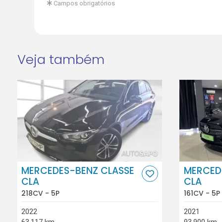
Campos obrigatórios
Veja também
MERCEDES-BENZ CLASSE
MERCED
CLA
CLA
218CV - 5P
161CV - 5P
2022
2021
63.117 km
93.900 km