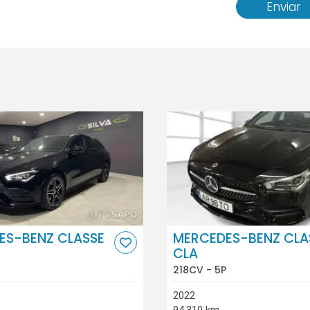
Enviar
ES-BENZ CLASSE
MERCEDES-BENZ CLA
CLA
218CV - 5P
2022
94.310 km