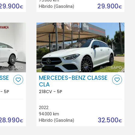
29.900
29.900
Híbrido (Gasolina)
€
€
SSE
MERCEDES-BENZ CLASSE
CLA
- 5P
218CV - 5P
2022
94.000 km
28.990
32.500
Híbrido (Gasolina)
€
€