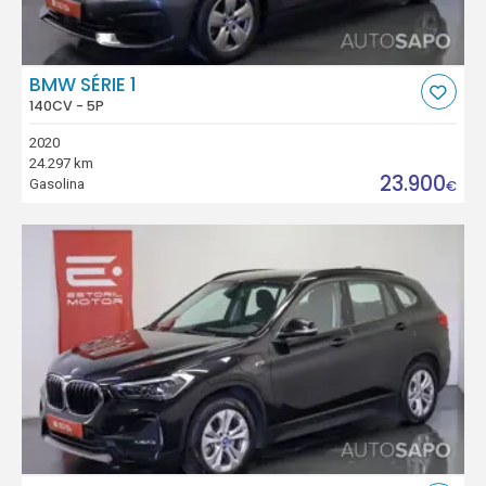
BMW SÉRIE 1
140CV - 5P
2020
24.297 km
23.900
Gasolina
€