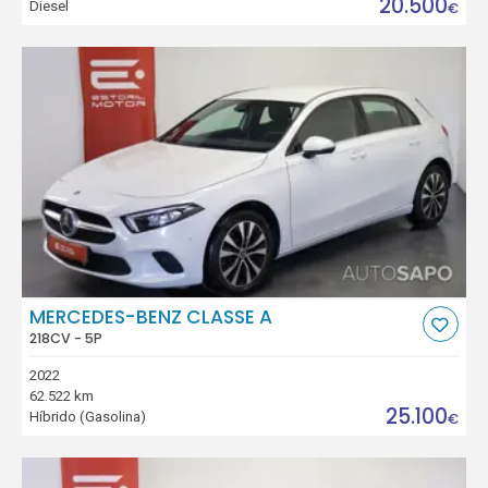
20.500
Diesel
€
MERCEDES-BENZ CLASSE A
218CV - 5P
2022
62.522 km
25.100
Híbrido (Gasolina)
€