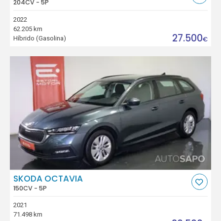
204CV - 5P
2022
62.205 km
27.500
Híbrido (Gasolina)
€
SKODA OCTAVIA
150CV - 5P
2021
71.498 km