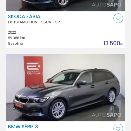
SKODA FABIA
1.0 TSI AMBITION - 95CV - 5P
2022
59.388 km
13.500
Gasolina
€
BMW SÉRIE 3