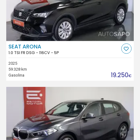
SEAT ARONA
1.0 TSI FR DSG - 116CV - 5P
2025
59.328 km
19.250
Gasolina
€