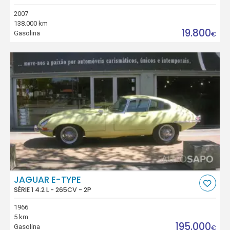
2007
138.000 km
19.800
Gasolina
€
JAGUAR E-TYPE
SÉRIE 1 4.2 L - 265CV - 2P
1966
5 km
195.000
Gasolina
€