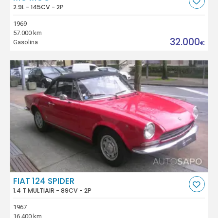
2.9L - 145CV - 2P
1969
57.000 km
32.000
Gasolina
€
FIAT 124 SPIDER
1.4 T MULTIAIR - 89CV - 2P
1967
16.400 km