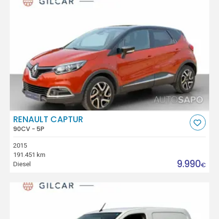
RENAULT CAPTUR
90CV - 5P
2015
191.451 km
9.990
Diesel
€