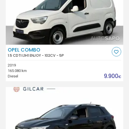
OPEL COMBO
1.5 CDTI L1H1 ENJOY - 102CV - 5P
2019
165.080 km
9.900
Diesel
€