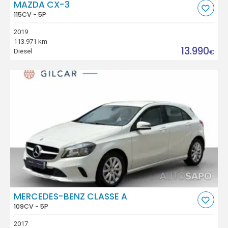
MAZDA CX-3
115CV - 5P
2019
113.971 km
13.990
Diesel
€
MERCEDES-BENZ CLASSE A
109CV - 5P
2017