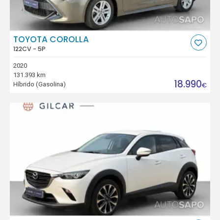
TOYOTA COROLLA
122CV - 5P
2020
131.393 km
18.990
Híbrido (Gasolina)
€