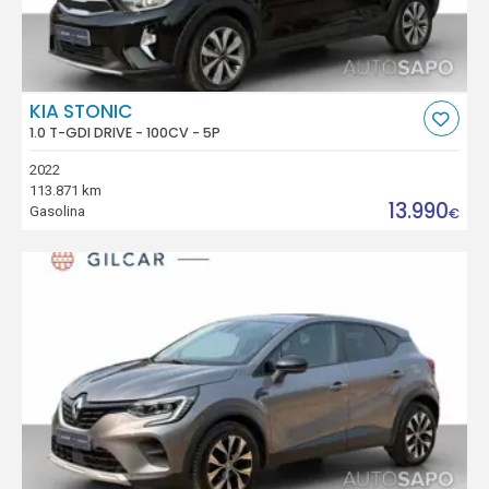
KIA STONIC
1.0 T-GDI DRIVE - 100CV - 5P
2022
113.871 km
13.990
Gasolina
€