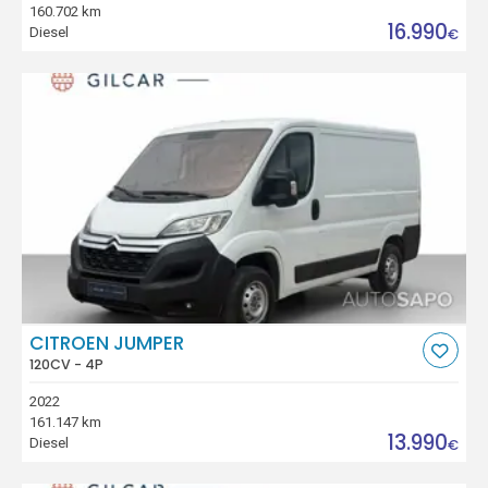
160.702 km
16.990
Diesel
€
CITROEN JUMPER
120CV - 4P
2022
161.147 km
13.990
Diesel
€