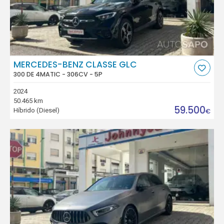
MERCEDES-BENZ CLASSE GLC
300 DE 4MATIC - 306CV - 5P
2024
50.465 km
59.500
Híbrido (Diesel)
€