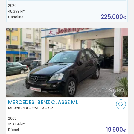
2020
48.399 km
225.000
Gasolina
€
MERCEDES-BENZ CLASSE ML
ML 320 CDI - 224CV - 5P
2008
39.684 km
19.900
Diesel
€