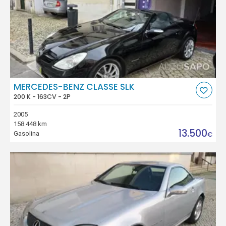
MERCEDES-BENZ CLASSE SLK
200 K - 163CV - 2P
2005
158.448 km
13.500
Gasolina
€