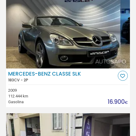
MERCEDES-BENZ CLASSE SLK
183CV - 2P
2009
112.444 km
16.900
Gasolina
€