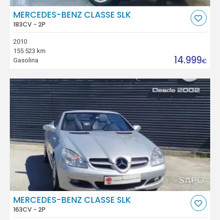
MERCEDES-BENZ CLASSE SLK
183CV - 2P
2010
155.523 km
14.999
Gasolina
€
MERCEDES-BENZ CLASSE SLK
163CV - 2P