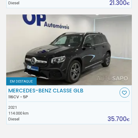
21.300
Diesel
€
EM DESTAQUE
MERCEDES-BENZ CLASSE GLB
116CV - 5P
2021
114.000 km
35.700
Diesel
€