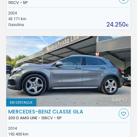
110CV - 5P
2024
43.171 km
24.250
Gasolina
€
EM DESTAQUE
MERCEDES-BENZ CLASSE GLA
200 D AMG LINE - 136CV - 5P
2014
192.400 km