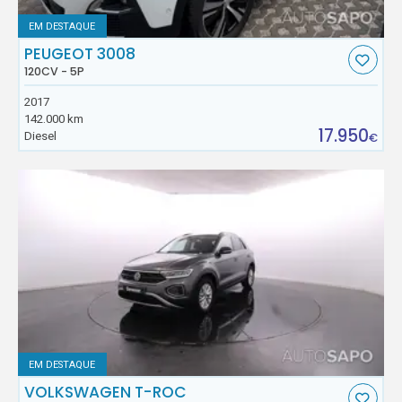
EM DESTAQUE
PEUGEOT 3008
120CV - 5P
2017
142.000 km
17.950
Diesel
€
EM DESTAQUE
VOLKSWAGEN T-ROC