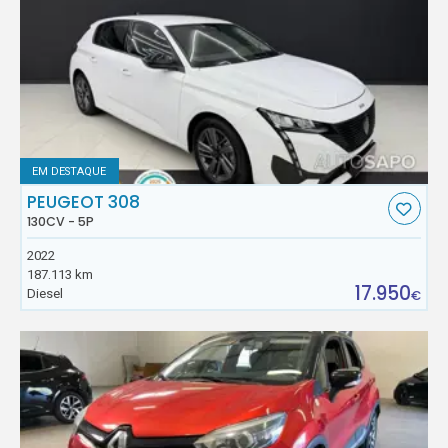
EM DESTAQUE
PEUGEOT 308
130CV - 5P
2022
187.113 km
17.950
Diesel
€