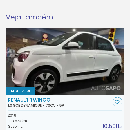
Veja também
EM DESTAQUE
RENAULT TWINGO
1.0 SCE DYNAMIQUE - 70CV - 5P
2018
113.670 km
10.500
Gasolina
€