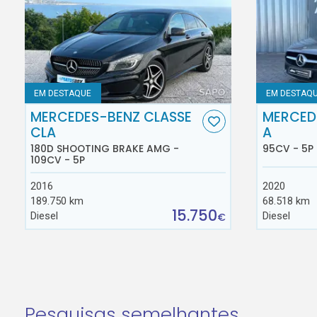
EM DESTAQUE
EM DESTAQ
MERCEDES-BENZ CLASSE
MERCED
CLA
A
180D SHOOTING BRAKE AMG -
95CV - 5P
109CV - 5P
2016
2020
189.750 km
68.518 km
15.750
Diesel
Diesel
€
Pesquisas semelhantes