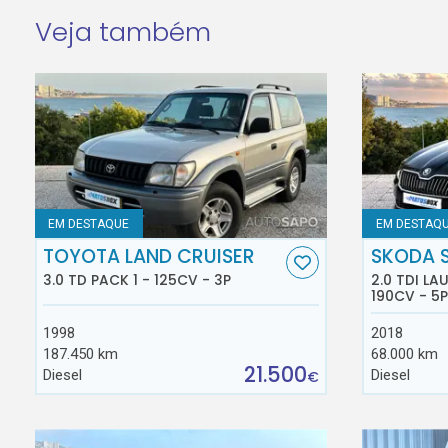
Veja também
EM DESTAQUE
EM DESTAQ
TOYOTA LAND CRUISER
SKODA 
3.0 TD PACK 1 - 125CV - 3P
2.0 TDI L
190CV - 5P
1998
2018
187.450 km
68.000 km
21.500
Diesel
Diesel
€