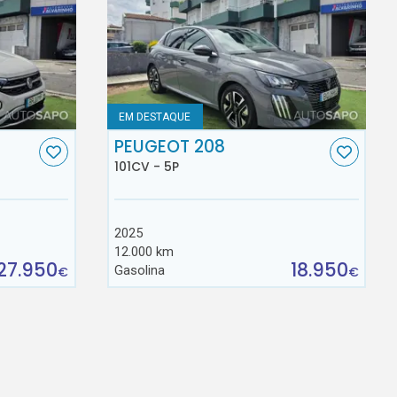
EM DESTAQUE
C
PEUGEOT 208
101CV - 5P
2025
12.000 km
27.950
18.950
Gasolina
€
€