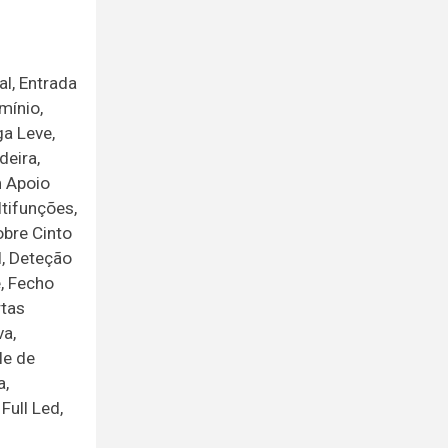
al, Entrada
mínio,
ga Leve,
deira,
m Apoio
tifunções,
obre Cinto
l, Deteção
, Fecho
rtas
va,
le de
a,
Full Led,