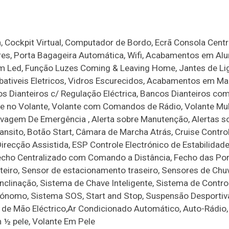
, Cockpit Virtual, Computador de Bordo, Ecrã Consola Centr
vres, Porta Bagageira Automática, Wifi, Acabamentos em Alu
 Em Led, Função Luzes Coming & Leaving Home, Jantes de Li
ebativeis Eletricos, Vidros Escurecidos, Acabamentos em Ma
s Dianteiros c/ Regulação Eléctrica, Bancos Dianteiros co
de no Volante, Volante com Comandos de Rádio, Volante Mul
avagem De Emergência , Alerta sobre Manutenção, Alertas s
ransito, Botão Start, Câmara de Marcha Atrás, Cruise Contro
recção Assistida, ESP Controle Electrónico de Estabilidade
echo Centralizado com Comando a Distância, Fecho das Po
eiro, Sensor de estacionamento traseiro, Sensores de Chu
clinação, Sistema de Chave Inteligente, Sistema de Contro
ónomo, Sistema SOS, Start and Stop, Suspensão Desportiv
de Mão Eléctrico,Ar Condicionado Automático, Auto-Rádio, 
m ½ pele, Volante Em Pele