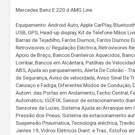
Mercedes Benz E 220 d AMG Line
Equipamento: Android Auto, Apple CarPlay, Bluetooth
USB, GPS, Head-up display, Kit de Telefone Mãos Li
Barras de Tejadilho, Faróis Diurnos, Faróis Diurnos
Retrovisores c/ Regulação Eléctrica, Retrovisores R
Apoio de Braço, Bancos Dianteiros Aquecidos, Banco
Lombar, Bancos em Alcântara, Patilhas de Velocida
ABS, Ajuda ao parqueamento, Alerta De Colisão - Tr
de Segurança, Aviso de velocidade, Aviso Sinal De T
Cansaço e Fadiga, Diferentes Modos de Condução, Di
Autom. das Portas em Andamento, Fecho Central, F
Automático, ISOFIX, Sensor de estacionamento diant
Sensores de Luzes, Sistema Ajuda ao Arranque em In
Pressão dos Pneus, Sistema de estacionamento aut
Suspensão Pneumatica, Tecnologia eléctrica, Travão 
Jantes 19, Vidros Elétricos Diant. e Tras., Estofos e