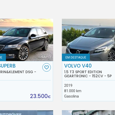
UE
EM DESTAQUE
SUPERB
VOLVO V40
AURIN&KLEMENT DSG -
1.5 T3 SPORT EDITION
GEARTRONIC - 152CV - 5P
2019
81.000 km
23.500
Gasolina
€