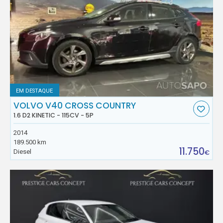
EM DESTAQUE
VOLVO V40 CROSS COUNTRY
1.6 D2 KINETIC - 115CV - 5P
2014
189.500 km
11.750
Diesel
€