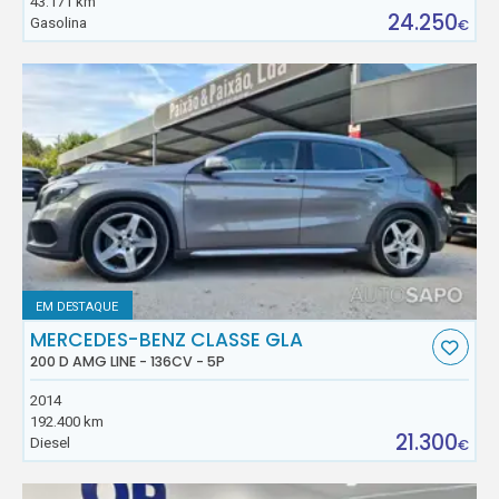
43.171 km
24.250
Gasolina
€
EM DESTAQUE
MERCEDES-BENZ CLASSE GLA
200 D AMG LINE - 136CV - 5P
2014
192.400 km
21.300
Diesel
€