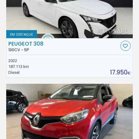
EM DESTAQUE
PEUGEOT 308
130CV - 5P
2022
187.113 km
17.950
Diesel
€