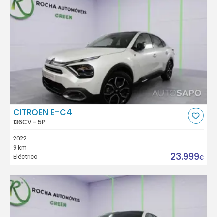
CITROEN E-C4
136CV - 5P
2022
9 km
23.999
Eléctrico
€