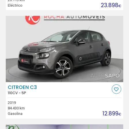
23.898
Eléctrico
€
CITROEN C3
110CV - 5P
2019
84.430 km
12.899
Gasolina
€