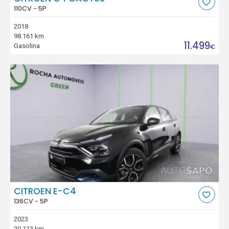
110CV - 5P
2018
98.161 km
11.499
Gasolina
€
CITROEN E-C4
136CV - 5P
2023
20.113 km