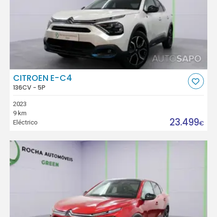
CITROEN E-C4
136CV - 5P
2023
9 km
23.499
Eléctrico
€