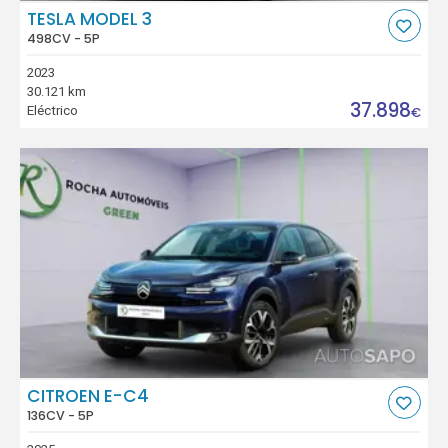
TESLA MODEL 3
498CV - 5P
2023
30.121 km
37.898
Eléctrico
€
CITROEN E-C4
136CV - 5P