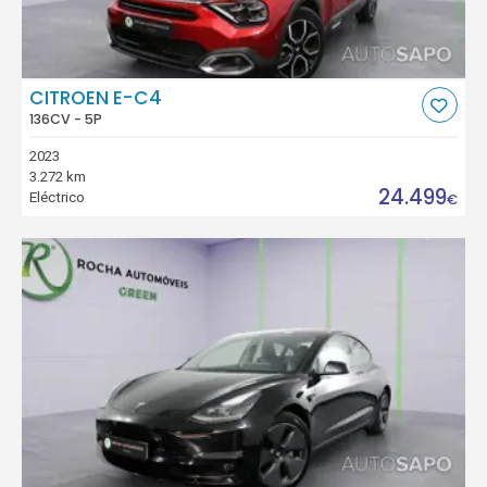
CITROEN E-C4
136CV - 5P
2023
3.272 km
24.499
Eléctrico
€