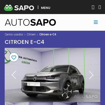
MENU
Carros usados
Citroen
Citroen e-C4
CITROEN E-C4