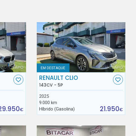
EM DESTAQUE
RENAULT CLIO
143CV - 5P
2025
9.000 km
29.950
21.950
Híbrido (Gasolina)
€
€