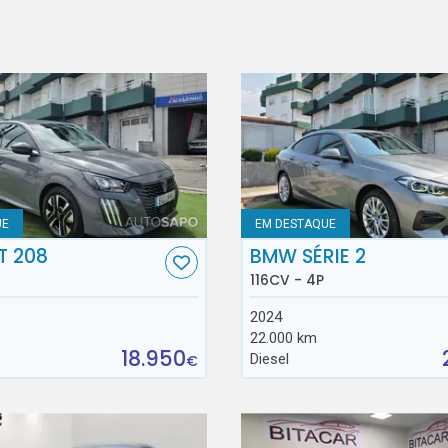
UE
EM DESTAQUE
T 208
BMW SÉRIE 2
116CV - 4P
2024
22.000 km
18.950
Diesel
€