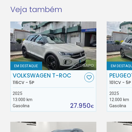
Veja também
EM DESTAQUE
EM DESTAQ
VOLKSWAGEN T-ROC
PEUGEO
116CV - 5P
101CV - 5P
2025
2025
13.000 km
12.000 km
27.950
Gasolina
Gasolina
€