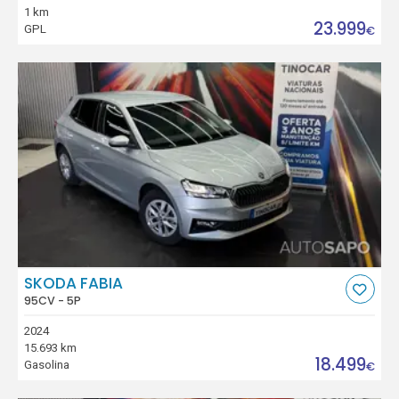
1 km
23.999
GPL
€
SKODA FABIA
95CV - 5P
2024
15.693 km
18.499
Gasolina
€