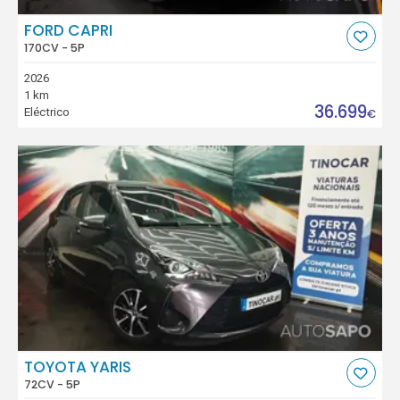
FORD CAPRI
170CV - 5P
2026
1 km
36.699
Eléctrico
€
TOYOTA YARIS
72CV - 5P