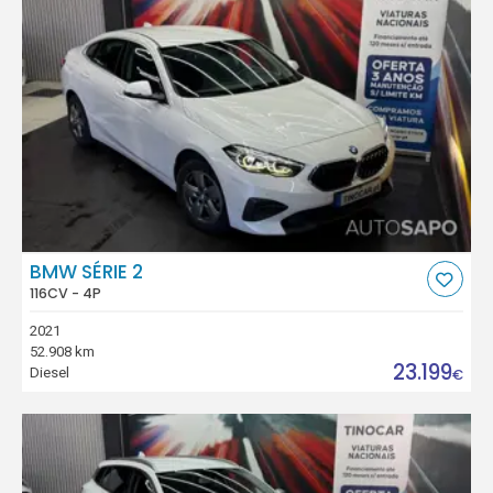
BMW SÉRIE 2
116CV - 4P
2021
52.908 km
23.199
Diesel
€