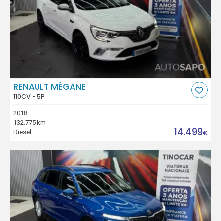
RENAULT MÉGANE
110CV - 5P
2018
132.775 km
14.499
Diesel
€