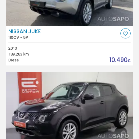
NISSAN JUKE
110CV - 5P
2013
189.283 km
10.490
Diesel
€