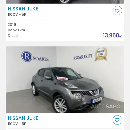
NISSAN JUKE
110CV - 5P
2018
82.523 km
13.950
Diesel
€
NISSAN JUKE
110CV - 5P