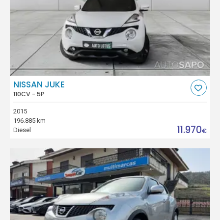
NISSAN JUKE
110CV - 5P
2015
196.885 km
11.970
Diesel
€