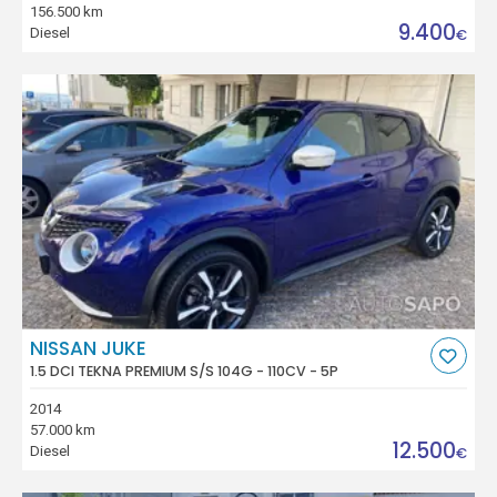
156.500 km
9.400
Diesel
€
NISSAN JUKE
1.5 DCI TEKNA PREMIUM S/S 104G - 110CV - 5P
2014
57.000 km
12.500
Diesel
€