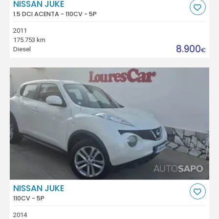
NISSAN JUKE
1.5 DCI ACENTA - 110CV - 5P
2011
175.753 km
8.900
Diesel
€
NISSAN JUKE
110CV - 5P
2014