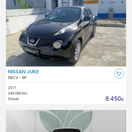
NISSAN JUKE
110CV - 5P
2011
249.000 km
8.450
Diesel
€