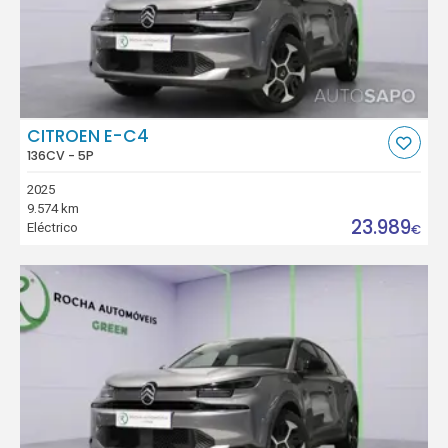
CITROEN E-C4
136CV - 5P
2025
9.574 km
23.989
Eléctrico
€