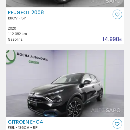
PEUGEOT 2008
131CV - 5P
2020
112.082 km
14.990
Gasolina
€
CITROEN E-C4
FEEL - 136CV - 5P