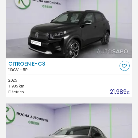
CITROEN E-C3
113CV - 5P
2025
1.985 km
21.989
Eléctrico
€