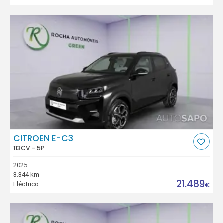
CITROEN E-C3
113CV - 5P
2025
3.344 km
21.489
Eléctrico
€