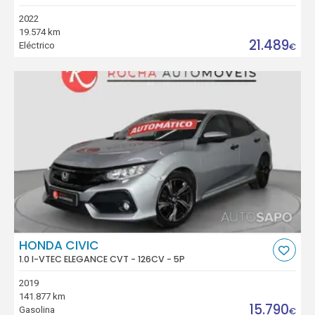
2022
19.574 km
21.489
Eléctrico
€
HONDA CIVIC
1.0 I-VTEC ELEGANCE CVT - 126CV - 5P
2019
141.877 km
15.790
Gasolina
€