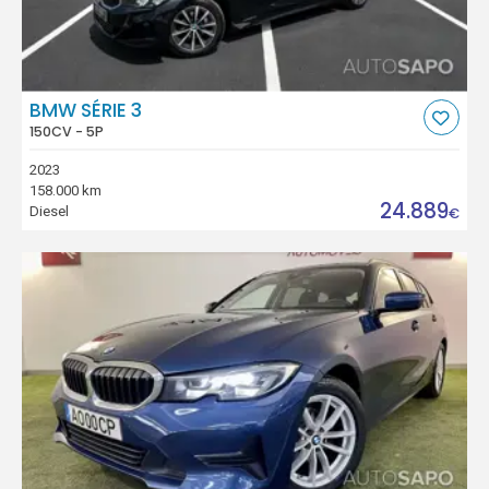
BMW SÉRIE 3
150CV - 5P
2023
158.000 km
24.889
Diesel
€