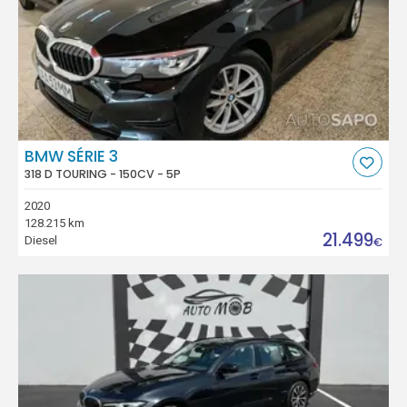
BMW SÉRIE 3
318 D TOURING - 150CV - 5P
2020
128.215 km
21.499
Diesel
€