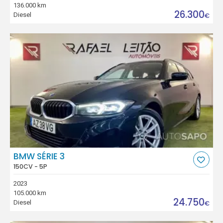
136.000 km
26.300
Diesel
€
BMW SÉRIE 3
150CV - 5P
2023
105.000 km
24.750
Diesel
€