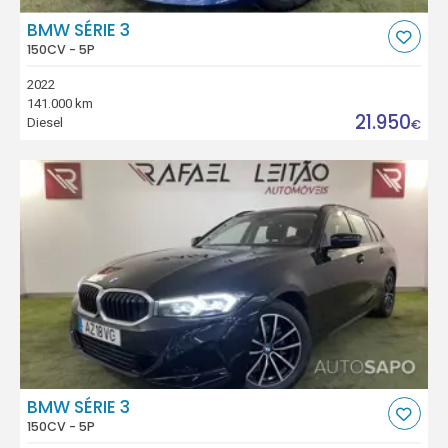
BMW SÉRIE 3
150CV - 5P
2022
141.000 km
21.950
Diesel
€
BMW SÉRIE 3
150CV - 5P