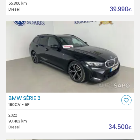
55.300 km
39.990
Diesel
€
BMW SÉRIE 3
190CV - 5P
2022
93.403 km
34.500
Diesel
€