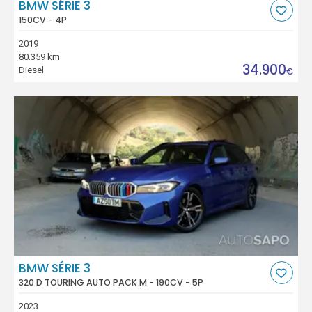
BMW SÉRIE 3
150CV - 4P
2019
80.359 km
34.900
Diesel
€
BMW SÉRIE 3
320 D TOURING AUTO PACK M - 190CV - 5P
2023