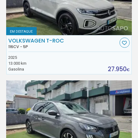
EM DESTAQUE
VOLKSWAGEN T-ROC
116CV - 5P
2025
13.000 km
27.950
Gasolina
€