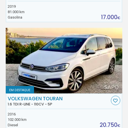
2019
81.000 km
17.000
Gasolina
€
EM DESTAQUE
VOLKSWAGEN TOURAN
1.6 TDI R-LINE - 110CV - 5P
2016
102.000 km
20.750
Diesel
€