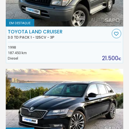
EM DESTAQUE
TOYOTA LAND CRUISER
3.0 TD PACK 1 - 125CV - 3P
1998
187.450 km
21.500
Diesel
€