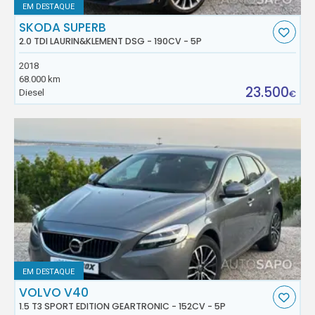
EM DESTAQUE
SKODA SUPERB
2.0 TDI LAURIN&KLEMENT DSG - 190CV - 5P
2018
68.000 km
23.500
Diesel
€
EM DESTAQUE
VOLVO V40
1.5 T3 SPORT EDITION GEARTRONIC - 152CV - 5P