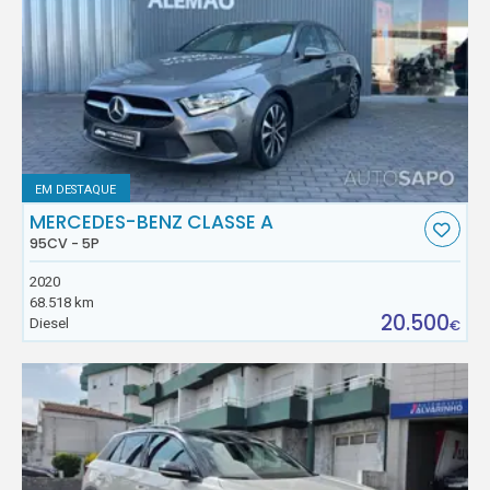
EM DESTAQUE
MERCEDES-BENZ CLASSE A
95CV - 5P
2020
68.518 km
20.500
Diesel
€