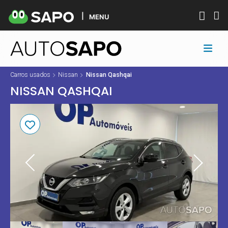
MENU
Carros usados
Nissan
Nissan Qashqai
NISSAN QASHQAI