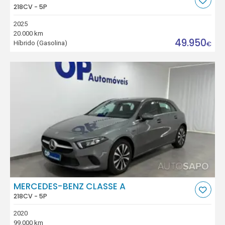
218CV - 5P
2025
20.000 km
49.950
Híbrido (Gasolina)
€
MERCEDES-BENZ CLASSE A
218CV - 5P
2020
99.000 km