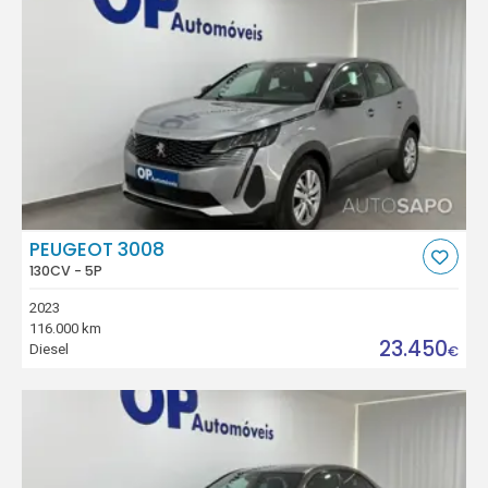
PEUGEOT 3008
130CV - 5P
2023
116.000 km
23.450
Diesel
€