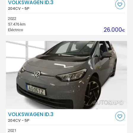
VOLKSWAGEN ID.3
204CV - 5P
2022
57.476 km
26.000
Eléctrico
€
VOLKSWAGEN ID.3
204CV - 5P
2021