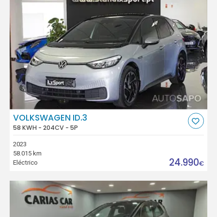
VOLKSWAGEN ID.3
58 KWH - 204CV - 5P
2023
58.015 km
24.990
Eléctrico
€