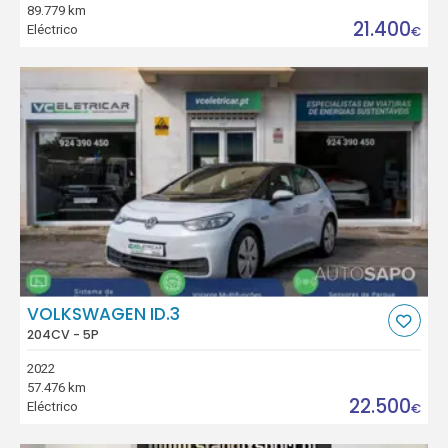
89.779 km
21.400
Eléctrico
€
VOLKSWAGEN ID.3
204CV - 5P
2022
57.476 km
22.500
Eléctrico
€