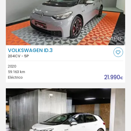
VOLKSWAGEN ID.3
204CV - 5P
2020
59.163 km
21.990
Eléctrico
€