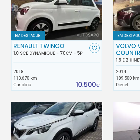
EM DESTAQUE
EM DESTAQ
RENAULT TWINGO
VOLVO 
COUNT
1.0 SCE DYNAMIQUE - 70CV - 5P
1.6 D2 KINE
2018
2014
113.670 km
189.500 km
10.500
Gasolina
Diesel
€