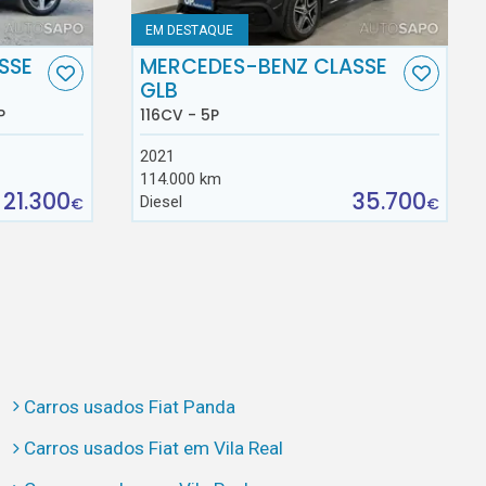
EM DESTAQUE
SSE
MERCEDES-BENZ CLASSE
GLB
P
116CV - 5P
2021
114.000 km
21.300
35.700
Diesel
€
€
Carros usados Fiat Panda
Carros usados Fiat em Vila Real