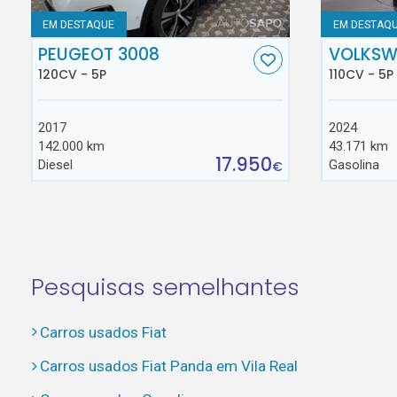
EM DESTAQUE
EM DESTAQ
PEUGEOT 3008
VOLKSW
120CV - 5P
110CV - 5P
2017
2024
142.000 km
43.171 km
17.950
Diesel
Gasolina
€
Pesquisas semelhantes
Carros usados Fiat
Carros usados Fiat Panda em Vila Real