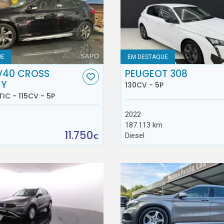
UE
EM DESTAQUE
V40 CROSS
PEUGEOT 308
RY
130CV - 5P
TIC - 115CV - 5P
2022
187.113 km
11.750
Diesel
€