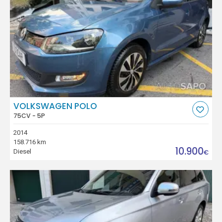
VOLKSWAGEN POLO
75CV - 5P
2014
158.716 km
10.900
Diesel
€