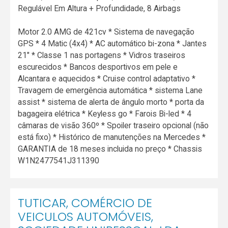
Regulável Em Altura + Profundidade, 8 Airbags
Motor 2.0 AMG de 421cv * Sistema de navegação
GPS * 4 Matic (4x4) * AC automático bi-zona * Jantes
21" * Classe 1 nas portagens * Vidros traseiros
escurecidos * Bancos desportivos em pele e
Alcantara e aquecidos * Cruise control adaptativo *
Travagem de emergência automática * sistema Lane
assist * sistema de alerta de ângulo morto * porta da
bagageira elétrica * Keyless go * Farois Bi-led * 4
câmaras de visão 360º * Spoiler traseiro opcional (não
está fixo) * Histórico de manutenções na Mercedes *
GARANTIA de 18 meses incluida no preço * Chassis
W1N2477541J311390
TUTICAR, COMÉRCIO DE
VEICULOS AUTOMÓVEIS,