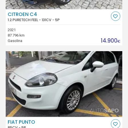
CITROEN C4
1.2 PURETECH FEEL - 131CV - 5P
2021
87.796 km
14.900
Gasolina
€
FIAT PUNTO
85CV - 5P