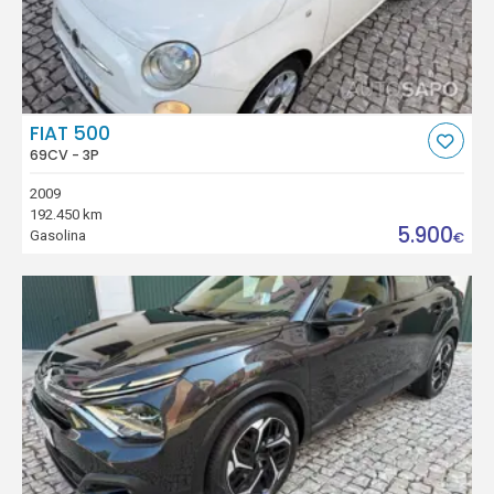
FIAT 500
69CV - 3P
2009
192.450 km
5.900
Gasolina
€