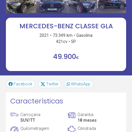
MERCEDES-BENZ CLASSE GLA
2021
73.349 km
Gasolina
421cv
5P
49.900
€
Facebook
Twitter
WhatsApp
Características
Carroçaria
Garantia
SUV/TT
18 meses
Quilometragem
Cilindrada