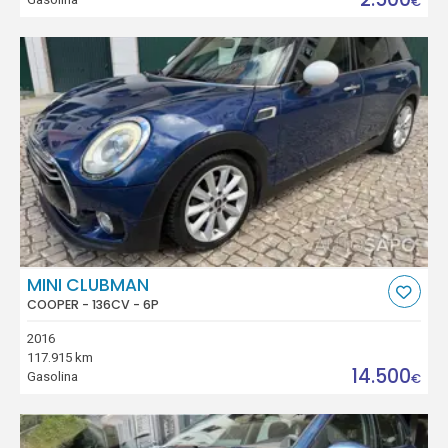
€
MINI CLUBMAN
COOPER - 136CV - 6P
2016
117.915 km
14.500
Gasolina
€