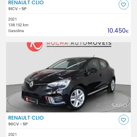
RENAULT CLIO
91CV - 5P
2021
138.152 km
10.450
Gasolina
€
RENAULT CLIO
90CV - 5P
2021