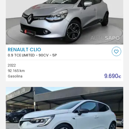
RENAULT CLIO
0.9 TCE LIMITED - 90CV - 5P
2022
92.165 km
9.690
Gasolina
€