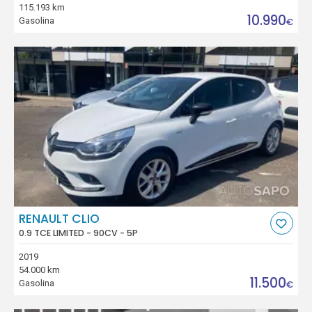
115.193 km
10.990
Gasolina
€
RENAULT CLIO
0.9 TCE LIMITED - 90CV - 5P
2019
54.000 km
11.500
Gasolina
€