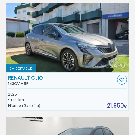
EM DESTAQUE
RENAULT CLIO
143CV - 5P
2025
9.000 km
21.950
Híbrido (Gasolina)
€