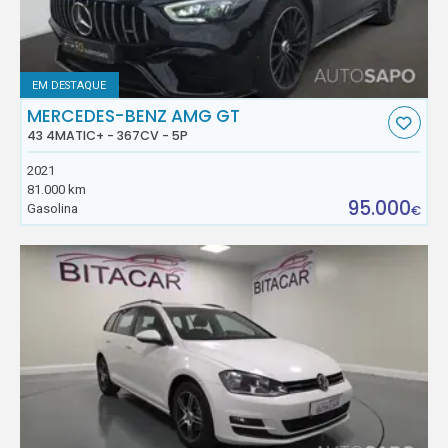
EM DESTAQUE
MERCEDES-BENZ AMG GT
43 4MATIC+ - 367CV - 5P
2021
81.000 km
95.000
Gasolina
€