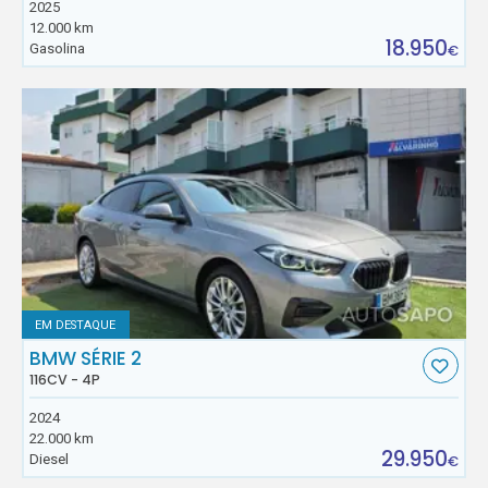
2025
12.000 km
18.950
Gasolina
€
EM DESTAQUE
BMW SÉRIE 2
116CV - 4P
2024
22.000 km
29.950
Diesel
€