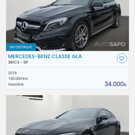
EM DESTAQUE
MERCEDES-BENZ CLASSE GLA
381CV - 5P
2016
150.000 km
34.000
Gasolina
€