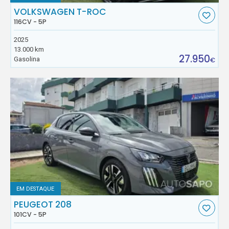
VOLKSWAGEN T-ROC
116CV - 5P
2025
13.000 km
27.950
Gasolina
€
EM DESTAQUE
PEUGEOT 208
101CV - 5P