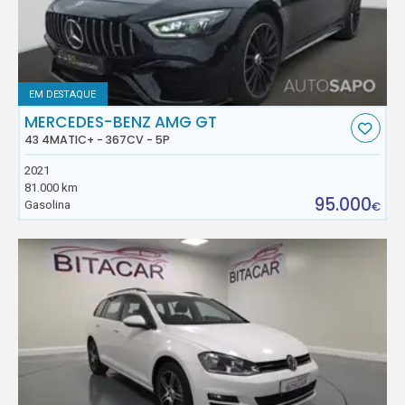
EM DESTAQUE
MERCEDES-BENZ AMG GT
43 4MATIC+ - 367CV - 5P
2021
81.000 km
95.000
Gasolina
€