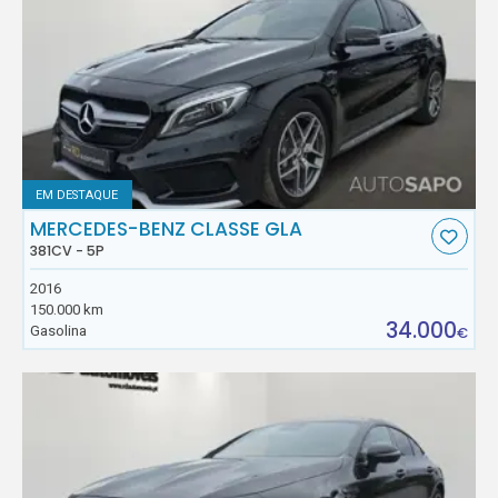
EM DESTAQUE
MERCEDES-BENZ CLASSE GLA
381CV - 5P
2016
150.000 km
34.000
Gasolina
€