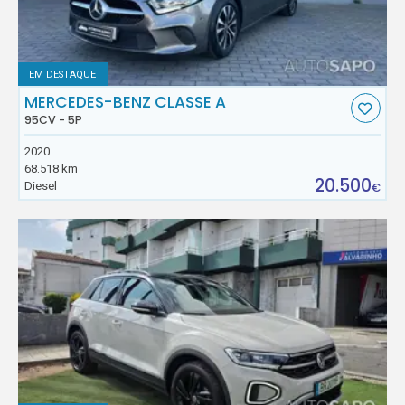
EM DESTAQUE
MERCEDES-BENZ CLASSE A
95CV - 5P
2020
68.518 km
20.500
Diesel
€