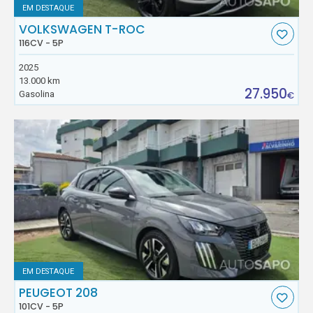
EM DESTAQUE
VOLKSWAGEN T-ROC
116CV - 5P
2025
13.000 km
27.950
Gasolina
€
EM DESTAQUE
PEUGEOT 208
101CV - 5P