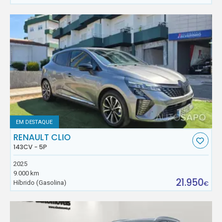
EM DESTAQUE
RENAULT CLIO
143CV - 5P
2025
9.000 km
21.950
Híbrido (Gasolina)
€