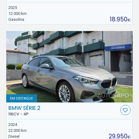
2025
12.000 km
18.950
Gasolina
€
EM DESTAQUE
BMW SÉRIE 2
116CV - 4P
2024
22.000 km
29.950
Diesel
€