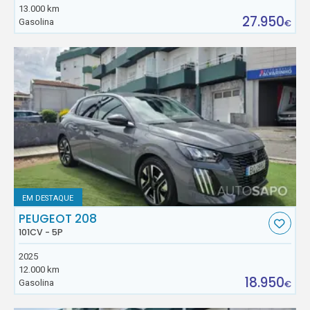
13.000 km
27.950
Gasolina
€
EM DESTAQUE
PEUGEOT 208
101CV - 5P
2025
12.000 km
18.950
Gasolina
€