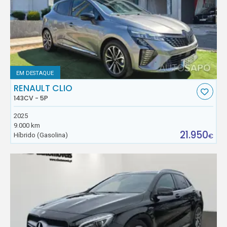
EM DESTAQUE
RENAULT CLIO
143CV - 5P
2025
9.000 km
21.950
Híbrido (Gasolina)
€