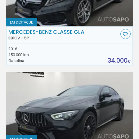
EM DESTAQUE
MERCEDES-BENZ CLASSE GLA
381CV - 5P
2016
150.000 km
34.000
Gasolina
€