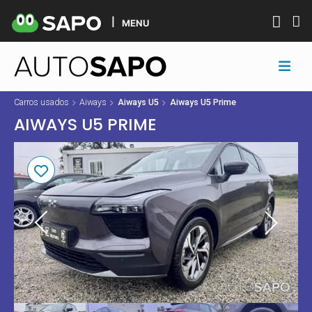
MENU
Carros usados
Aiways
Aiways U5
Aiways U5 Prime
AIWAYS U5 PRIME