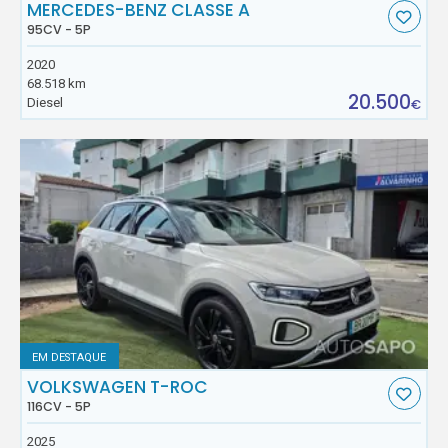
MERCEDES-BENZ CLASSE A
95CV - 5P
2020
68.518 km
20.500
Diesel
€
EM DESTAQUE
VOLKSWAGEN T-ROC
116CV - 5P
2025