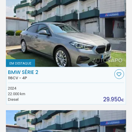
EM DESTAQUE
BMW SÉRIE 2
116CV - 4P
2024
22.000 km
29.950
Diesel
€