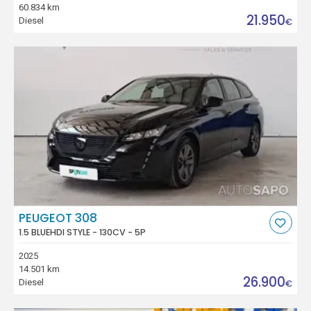
60.834 km
21.950
Diesel
€
PEUGEOT 308
1.5 BLUEHDI STYLE - 130CV - 5P
2025
14.501 km
26.900
Diesel
€