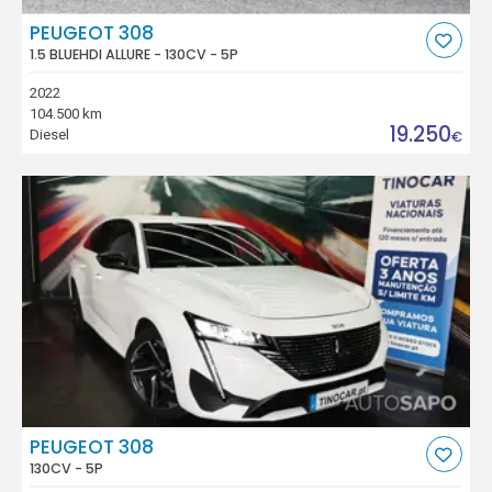
PEUGEOT 308
1.5 BLUEHDI ALLURE - 130CV - 5P
2022
104.500 km
19.250
Diesel
€
PEUGEOT 308
130CV - 5P