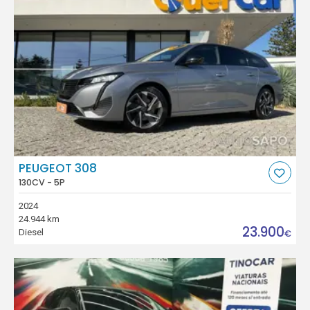
PEUGEOT 308
130CV - 5P
2024
24.944 km
23.900
Diesel
€