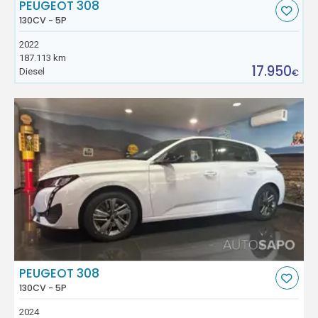
PEUGEOT 308
130CV - 5P
2022
187.113 km
17.950
Diesel
€
PEUGEOT 308
130CV - 5P
2024