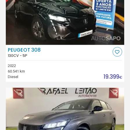
PEUGEOT 308
130CV - 5P
2022
60.541 km
19.399
Diesel
€