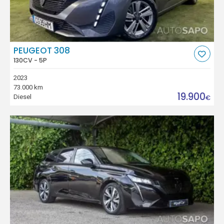
PEUGEOT 308
130CV - 5P
2023
73.000 km
19.900
Diesel
€