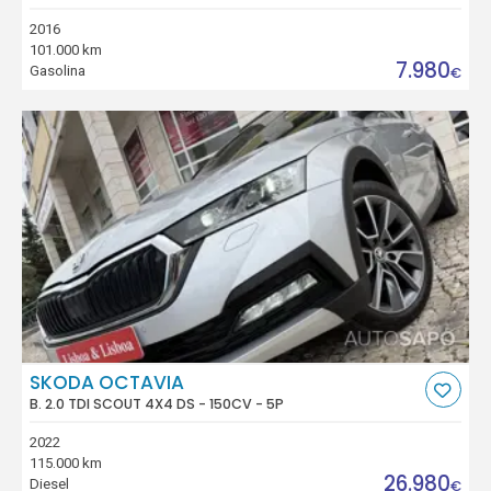
2016
101.000 km
7.980
Gasolina
€
SKODA OCTAVIA
B. 2.0 TDI SCOUT 4X4 DS - 150CV - 5P
2022
115.000 km
26.980
Diesel
€