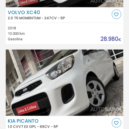
VOLVO XC40
2.0 T5 MOMENTUM - 247CV - 5P
2018
13.000 km
28.980
Gasolina
€
KIA PICANTO
1.0 CVVT EX GPL - 69CV - 5P