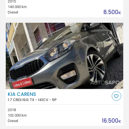
2015
140.000 km
8.500
Diesel
€
KIA CARENS
1.7 CRDI ISG TX - 141CV - 5P
2018
102.000 km
16.500
Diesel
€