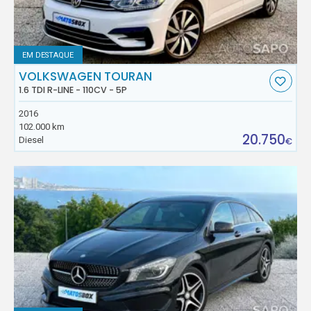
EM DESTAQUE
VOLKSWAGEN TOURAN
1.6 TDI R-LINE - 110CV - 5P
2016
102.000 km
20.750
Diesel
€