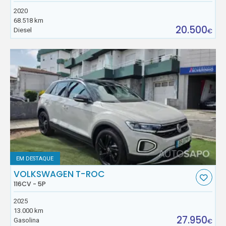
2020
68.518 km
20.500
Diesel
€
EM DESTAQUE
VOLKSWAGEN T-ROC
116CV - 5P
2025
13.000 km
27.950
Gasolina
€