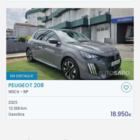
EM DESTAQUE
PEUGEOT 208
101CV - 5P
2025
12.000 km
18.950
Gasolina
€