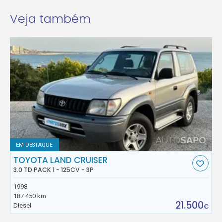
Veja também
EM DESTAQUE
TOYOTA LAND CRUISER
3.0 TD PACK 1 - 125CV - 3P
1998
187.450 km
21.500
Diesel
€