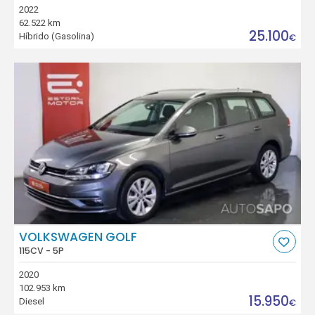
2022
62.522 km
25.100
Híbrido (Gasolina)
€
VOLKSWAGEN GOLF
115CV - 5P
2020
102.953 km
15.950
Diesel
€