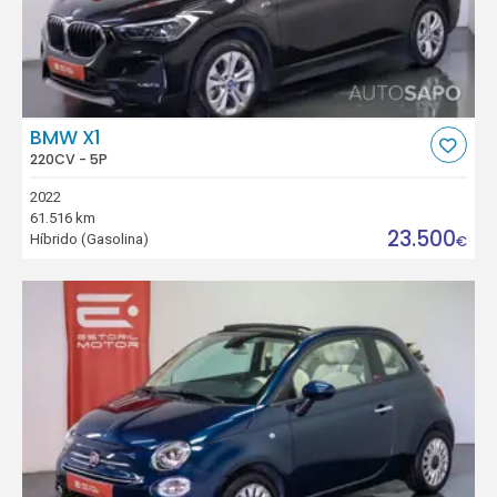
BMW X1
220CV - 5P
2022
61.516 km
23.500
Híbrido (Gasolina)
€