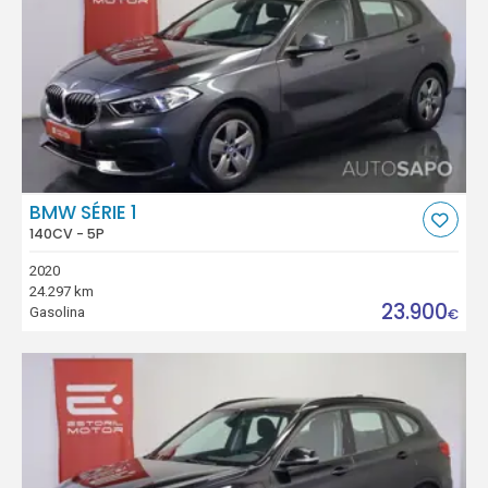
BMW SÉRIE 1
140CV - 5P
2020
24.297 km
23.900
Gasolina
€