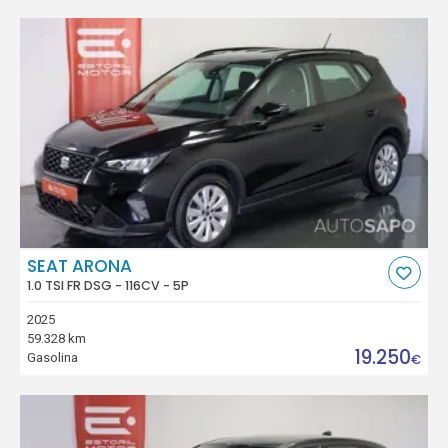
SEAT ARONA
1.0 TSI FR DSG - 116CV - 5P
2025
59.328 km
19.250
Gasolina
€