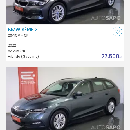
BMW SÉRIE 3
204CV - 5P
2022
62.205 km
27.500
Híbrido (Gasolina)
€