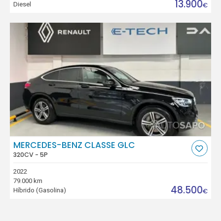
13.900
Diesel
€
MERCEDES-BENZ CLASSE GLC
320CV - 5P
2022
79.000 km
48.500
Híbrido (Gasolina)
€