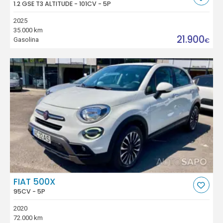
1.2 GSE T3 ALTITUDE - 101CV - 5P
2025
35.000 km
21.900
Gasolina
€
FIAT 500X
95CV - 5P
2020
72.000 km