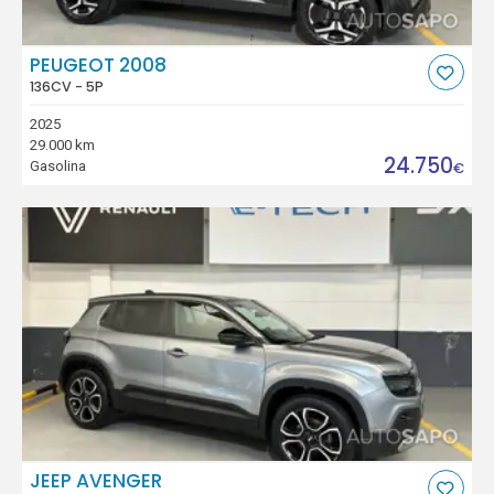
PEUGEOT 2008
136CV - 5P
2025
29.000 km
24.750
Gasolina
€
JEEP AVENGER