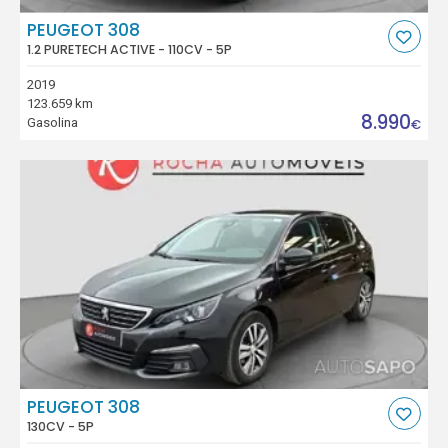
PEUGEOT 308
1.2 PURETECH ACTIVE - 110CV - 5P
2019
123.659 km
8.990
Gasolina
€
PEUGEOT 308
130CV - 5P