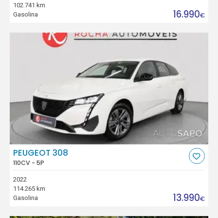
102.741 km
16.990
Gasolina
€
PEUGEOT 308
110CV - 5P
2022
114.265 km
13.990
Gasolina
€