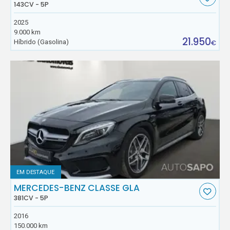
143CV - 5P
2025
9.000 km
21.950
Híbrido (Gasolina)
€
EM DESTAQUE
MERCEDES-BENZ CLASSE GLA
381CV - 5P
2016
150.000 km