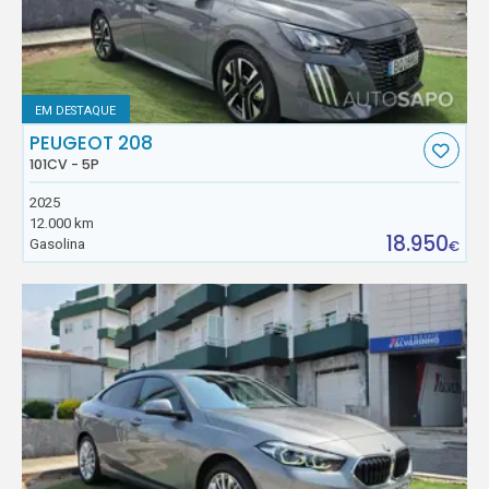
EM DESTAQUE
PEUGEOT 208
101CV - 5P
2025
12.000 km
18.950
Gasolina
€