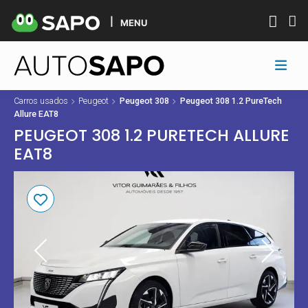
MENU
Carros usados
Peugeot
Peugeot 308
Peugeot 308 1.2 PureTech
Allure EAT8
PEUGEOT 308 1.2 PURETECH ALLURE
EAT8