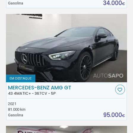
34.000
Gasolina
€
EM DESTAQUE
MERCEDES-BENZ AMG GT
43 4MATIC+ - 367CV - 5P
2021
81.000 km
95.000
Gasolina
€