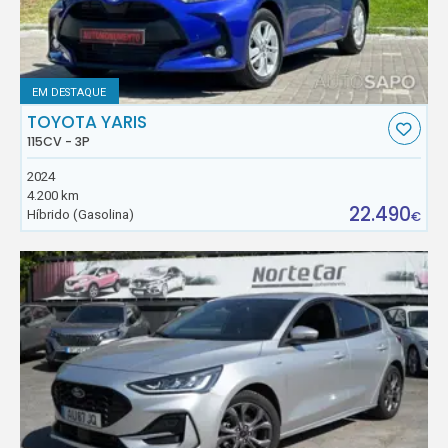
EM DESTAQUE
TOYOTA YARIS
115CV - 3P
2024
4.200 km
22.490
Híbrido (Gasolina)
€