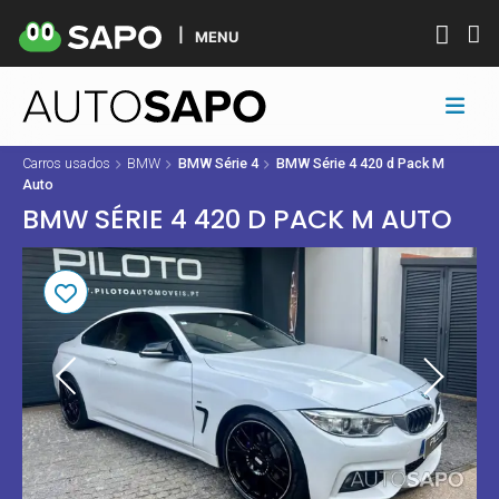
MENU
Carros usados
BMW
BMW Série 4
BMW Série 4 420 d Pack M
Auto
BMW SÉRIE 4 420 D PACK M AUTO