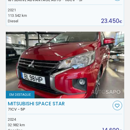
2021
113.542 km
23.450
Diesel
€
EM DESTAQUE
MITSUBISHI SPACE STAR
71CV - 5P
2024
32.982 km