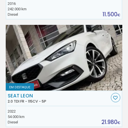
2016
242.000 km
11.500
Diesel
€
EM DESTAQUE
SEAT LEON
2.0 TDI FR - 115CV - 5P
2022
54.000 km
21.980
Diesel
€