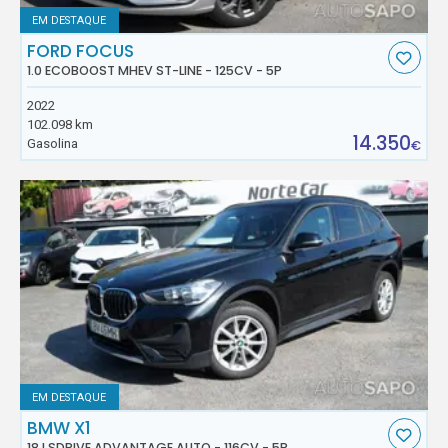
EM DESTAQUE
FORD FOCUS
1.0 ECOBOOST MHEV ST-LINE - 125CV - 5P
2022
102.098 km
14.350
Gasolina
€
EM DESTAQUE
BMW X1
18 I SDRIVE ADVANTAGE AUTO - 116CV - 5P