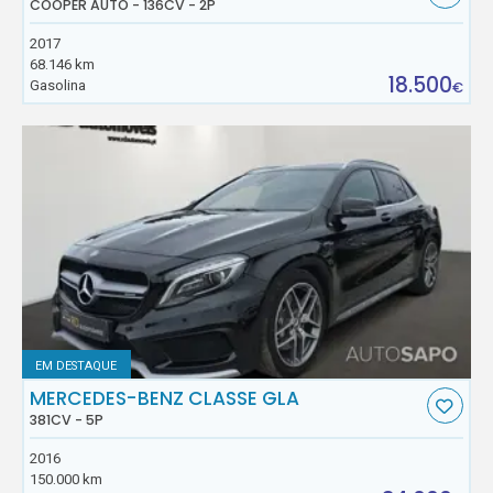
COOPER AUTO - 136CV - 2P
2017
68.146 km
18.500
Gasolina
€
EM DESTAQUE
MERCEDES-BENZ CLASSE GLA
381CV - 5P
2016
150.000 km