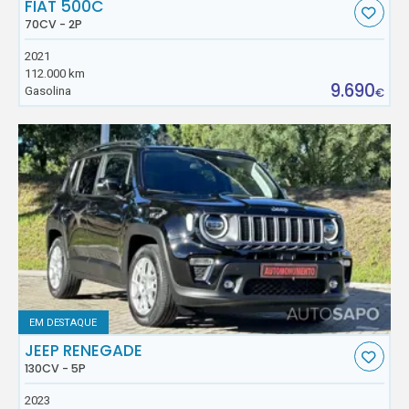
FIAT 500C
70CV - 2P
2021
112.000 km
9.690
Gasolina
€
EM DESTAQUE
JEEP RENEGADE
130CV - 5P
2023