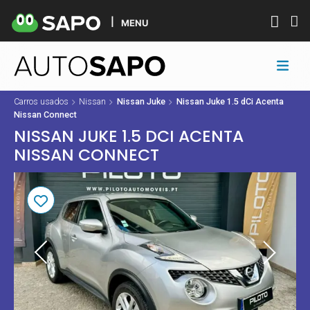
MENU
Carros usados
Nissan
Nissan Juke
Nissan Juke 1.5 dCi Acenta
Nissan Connect
NISSAN JUKE 1.5 DCI ACENTA
NISSAN CONNECT