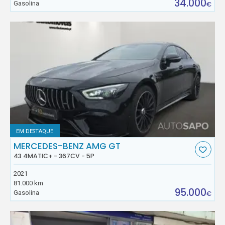
34.000
Gasolina
€
EM DESTAQUE
MERCEDES-BENZ AMG GT
43 4MATIC+ - 367CV - 5P
2021
81.000 km
95.000
Gasolina
€