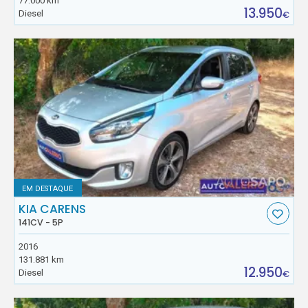
77.000 km
13.950
Diesel
€
EM DESTAQUE
KIA CARENS
141CV - 5P
2016
131.881 km
12.950
Diesel
€