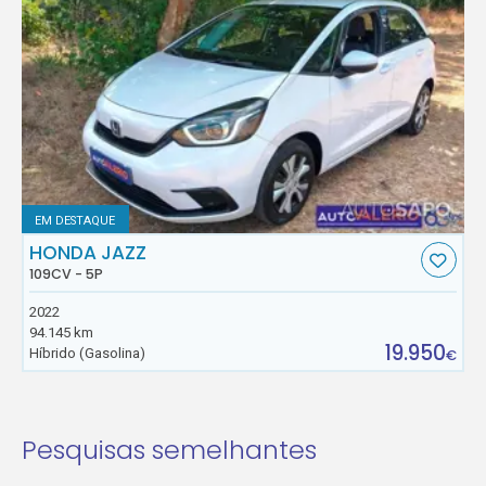
EM DESTAQUE
HONDA JAZZ
109CV - 5P
2022
94.145 km
19.950
Híbrido (Gasolina)
€
Pesquisas semelhantes