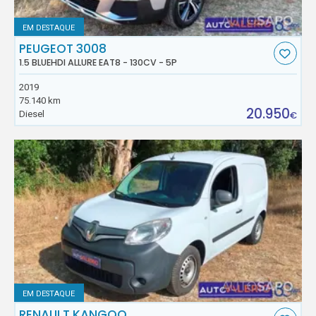
EM DESTAQUE
PEUGEOT 3008
1.5 BLUEHDI ALLURE EAT8 - 130CV - 5P
2019
75.140 km
20.950
Diesel
€
EM DESTAQUE
RENAULT KANGOO