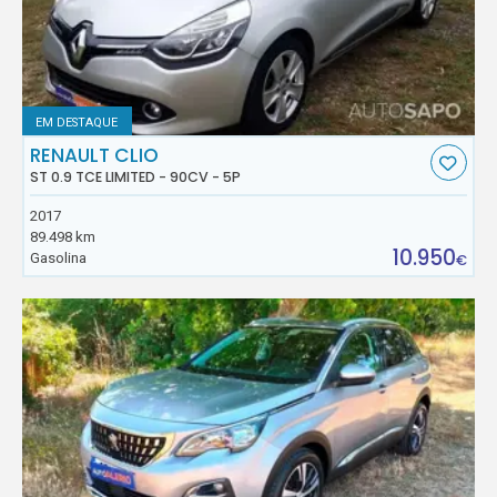
EM DESTAQUE
RENAULT CLIO
ST 0.9 TCE LIMITED - 90CV - 5P
2017
89.498 km
10.950
Gasolina
€