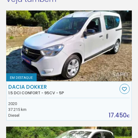
EM DESTAQUE
DACIA DOKKER
1.5 DCI CONFORT - 95CV - 5P
2020
37.215 km
17.450
Diesel
€