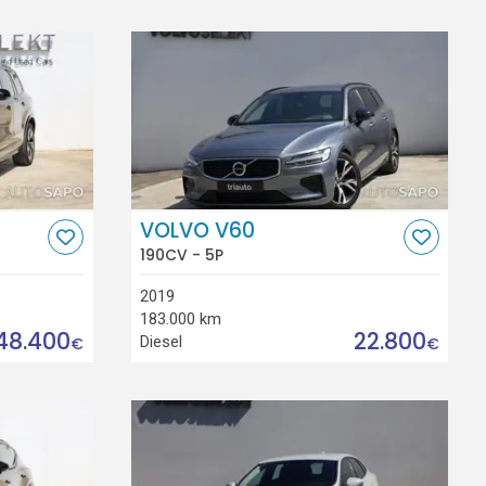
VOLVO V60
190CV - 5P
2019
183.000 km
48.400
22.800
Diesel
€
€