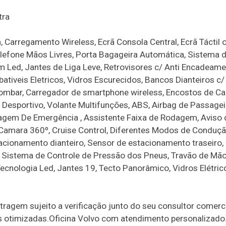
tra
, Carregamento Wireless, Ecrã Consola Central, Ecrã Táctil 
Telefone Mãos Livres, Porta Bagageira Automática, Sistema 
Em Led, Jantes de Liga Leve, Retrovisores c/ Anti Encadeame
bativeis Eletricos, Vidros Escurecidos, Bancos Dianteiros c/
Lombar, Carregador de smartphone wireless, Encostos de C
Desportivo, Volante Multifunções, ABS, Airbag de Passagei
avagem De Emergência , Assistente Faixa de Rodagem, Aviso 
, Camara 360º, Cruise Control, Diferentes Modos de Conduçã
tacionamento dianteiro, Sensor de estacionamento traseiro
, Sistema de Controle de Pressão dos Pneus, Travão de Mã
ecnologia Led, Jantes 19, Tecto Panorâmico, Vidros Elétrico
ragem sujeito a verificação junto do seu consultor comerc
s otimizadas.Oficina Volvo com atendimento personalizado