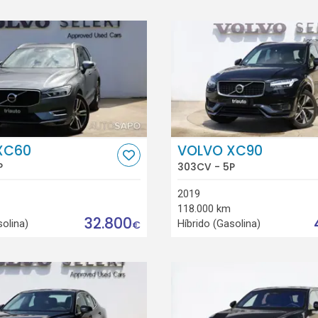
XC60
VOLVO XC90
P
303CV - 5P
2019
118.000 km
32.800
solina)
Híbrido (Gasolina)
€