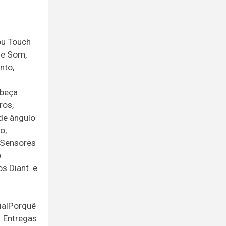
ou Touch
de Som,
nto,
abeça
ros,
de ângulo
o,
, Sensores
o
s Diant. e
ialPorquê
. Entregas