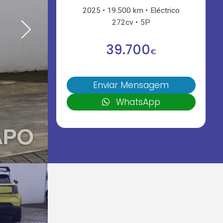
2025
19.500 km
Eléctrico
272cv
5P
39.700
€
Enviar Mensagem
WhatsApp