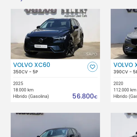
VOLVO XC60
VOLVO 
350CV - 5P
390CV - 5
2025
2020
18.000 km
112.000 km
56.800
Híbrido (Gasolina)
Híbrido (Ga
€