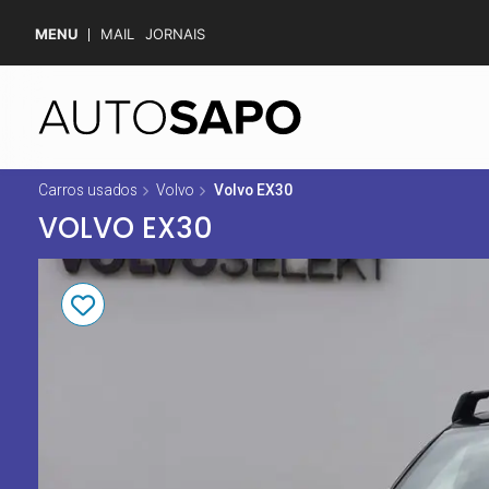
MENU
MAIL
JORNAIS
Carros usados
Volvo
Volvo EX30
VOLVO EX30