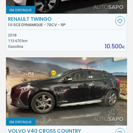
EM DESTAQUE
RENAULT TWINGO
1.0 SCE DYNAMIQUE - 70CV - 5P
2018
113.670 km
10.500
Gasolina
€
EM DESTAQUE
VOLVO V40 CROSS COUNTRY