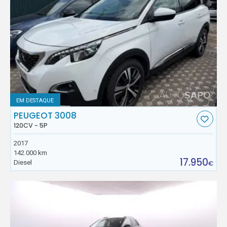
EM DESTAQUE
PEUGEOT 3008
120CV - 5P
2017
142.000 km
17.950
Diesel
€