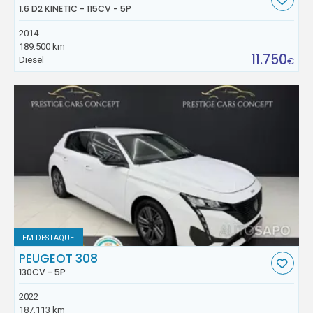
1.6 D2 KINETIC - 115CV - 5P
2014
189.500 km
11.750
Diesel
€
EM DESTAQUE
PEUGEOT 308
130CV - 5P
2022
187.113 km