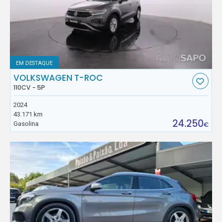
EM DESTAQUE
VOLKSWAGEN T-ROC
110CV - 5P
2024
43.171 km
24.250
Gasolina
€