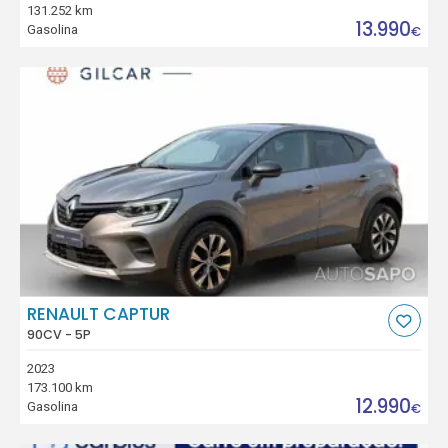
131.252 km
13.990
Gasolina
€
RENAULT CAPTUR
90CV - 5P
2023
173.100 km
12.990
Gasolina
€