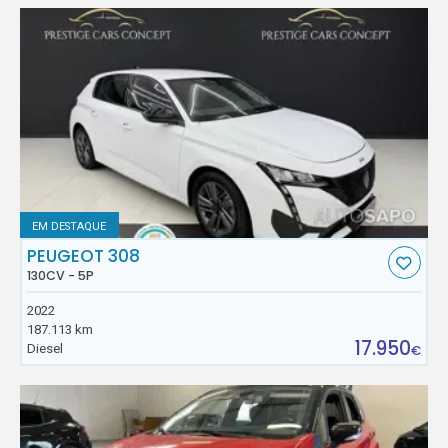
EM DESTAQUE
PEUGEOT 308
130CV - 5P
2022
187.113 km
17.950
Diesel
€