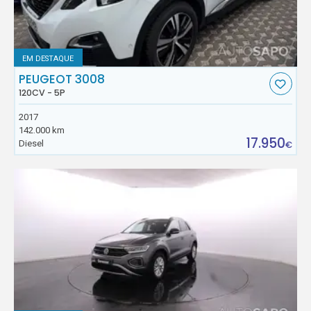
EM DESTAQUE
PEUGEOT 3008
120CV - 5P
2017
142.000 km
17.950
Diesel
€