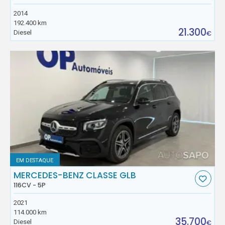
2014
192.400 km
21.300
Diesel
€
EM DESTAQUE
MERCEDES-BENZ CLASSE GLB
116CV - 5P
2021
114.000 km
35.700
Diesel
€