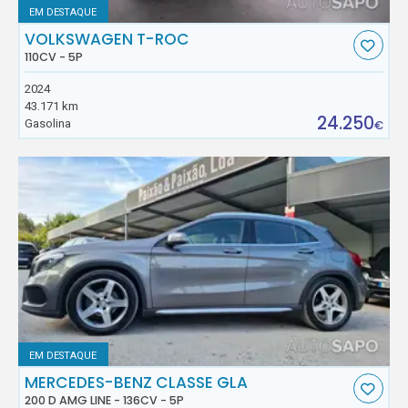
EM DESTAQUE
VOLKSWAGEN T-ROC
110CV - 5P
2024
43.171 km
24.250
Gasolina
€
EM DESTAQUE
MERCEDES-BENZ CLASSE GLA
200 D AMG LINE - 136CV - 5P