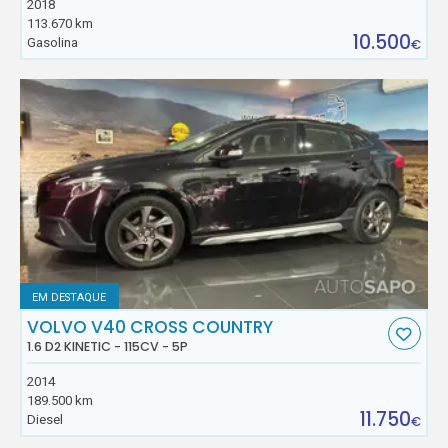
2018
113.670 km
10.500
Gasolina
€
EM DESTAQUE
VOLVO V40 CROSS COUNTRY
1.6 D2 KINETIC - 115CV - 5P
2014
189.500 km
11.750
Diesel
€