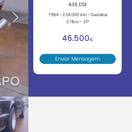
635 CSI
1984
234.000 km
Gasolina
218cv
2P
46.500
€
Enviar Mensagem