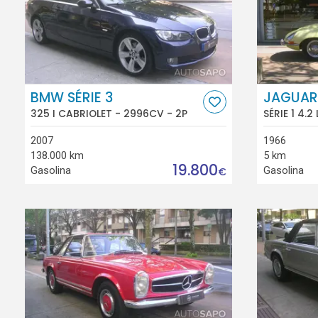
BMW SÉRIE 3
JAGUAR
325 I CABRIOLET - 2996CV - 2P
SÉRIE 1 4.2
2007
1966
138.000 km
5 km
19.800
Gasolina
Gasolina
€