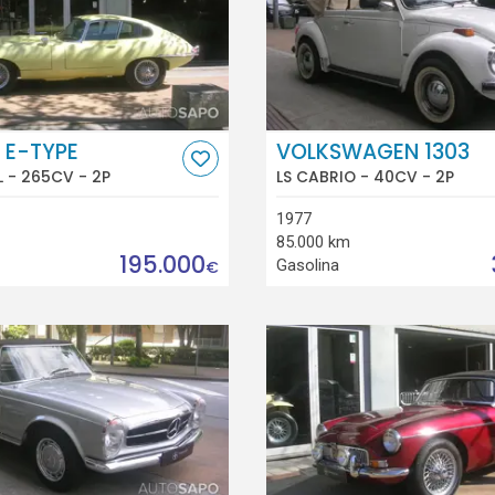
 E-TYPE
VOLKSWAGEN 1303
 L - 265CV - 2P
LS CABRIO - 40CV - 2P
1977
85.000 km
195.000
Gasolina
€