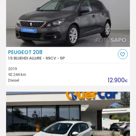
PEUGEOT 208
1.5 BLUEHDI ALLURE - 99CV - 5P
2019
92.244 km
12.900
Diesel
€