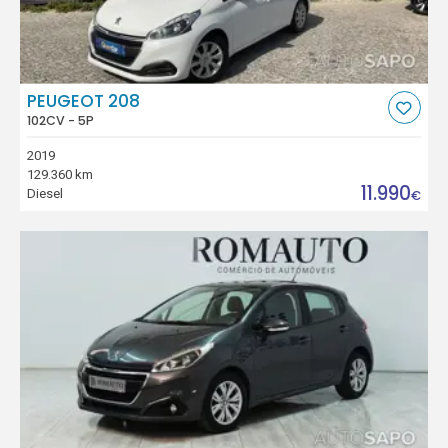
PEUGEOT 208
102CV - 5P
2019
129.360 km
11.990
Diesel
€