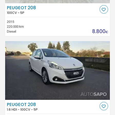
PEUGEOT 208
100CV - 5P
2015
220.000 km
8.800
Diesel
€
PEUGEOT 208
1.6 HDI - 100CV - 5P