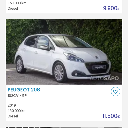
153.000 km
9.900
Diesel
€
PEUGEOT 208
102CV - 5P
2019
130.000 km
11.500
Diesel
€