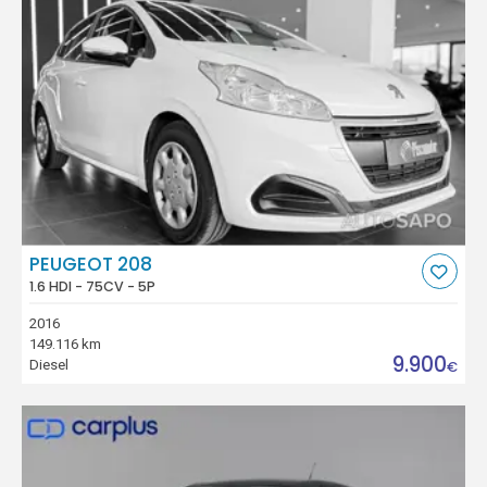
PEUGEOT 208
1.6 HDI - 75CV - 5P
2016
149.116 km
9.900
Diesel
€