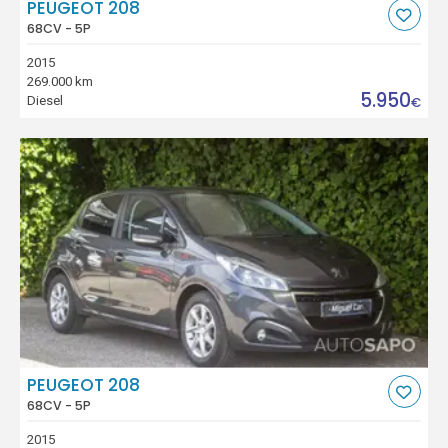
PEUGEOT 208
68CV - 5P
2015
269.000 km
5.950
Diesel
€
PEUGEOT 208
68CV - 5P
2015