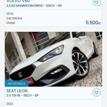
VOLVO V60
2.0 D2 MOMENTUM DRIVE - 120CV - 5P
2016
242.000 km
11.500
Diesel
€
EM DESTAQUE
SEAT LEON
2.0 TDI FR - 115CV - 5P
2022