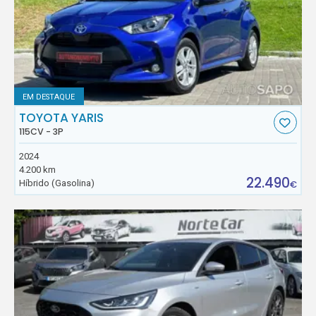
EM DESTAQUE
TOYOTA YARIS
115CV - 3P
2024
4.200 km
22.490
Híbrido (Gasolina)
€