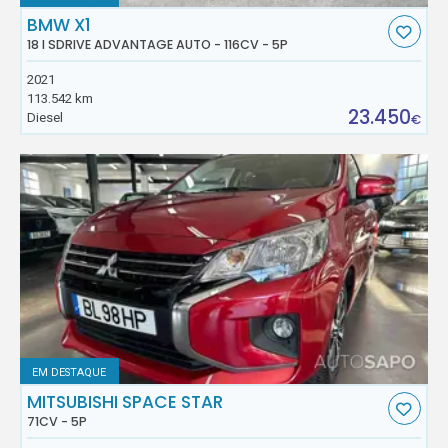
BMW X1
18 I SDRIVE ADVANTAGE AUTO - 116CV - 5P
2021
113.542 km
23.450
Diesel
€
EM DESTAQUE
MITSUBISHI SPACE STAR
71CV - 5P