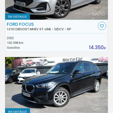
EM DESTAQUE
FORD FOCUS
1.0 ECOBOOST MHEV ST-LINE - 125CV - 5P
2022
102.098 km
14.350
Gasolina
€
EM DESTAQUE