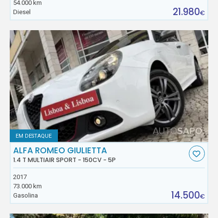
54.000 km
21.980
Diesel
€
EM DESTAQUE
ALFA ROMEO GIULIETTA
1.4 T MULTIAIR SPORT - 150CV - 5P
2017
73.000 km
14.500
Gasolina
€