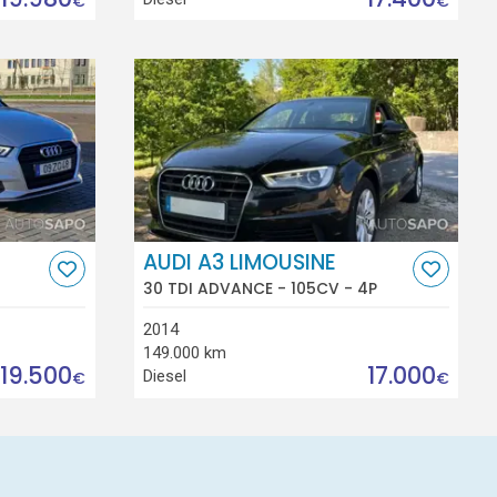
€
€
AUDI A3 LIMOUSINE
30 TDI ADVANCE - 105CV - 4P
2014
149.000 km
19.500
17.000
Diesel
€
€