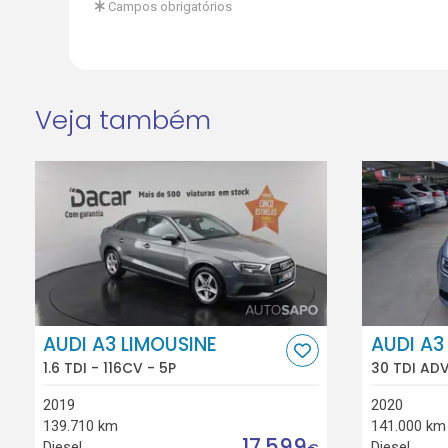
Campos obrigatórios
Veja também
AUDI A3 LIMOUSINE
AUDI A3
1.6 TDI - 116CV - 5P
30 TDI ADV
2019
2020
139.710 km
141.000 km
17.599
Diesel
Diesel