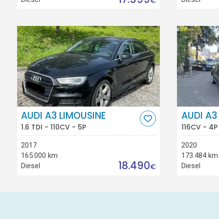
€
AUDI A3 LIMOUSINE
AUDI A3
1.6 TDI - 110CV - 5P
116CV - 4P
2017
2020
165.000 km
173.484 km
18.490
Diesel
Diesel
€