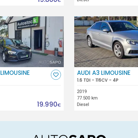
€
 LIMOUSINE
AUDI A3 LIMOUSINE
1.6 TDI - 116CV - 4P
2019
77.500 km
19.990
Diesel
€