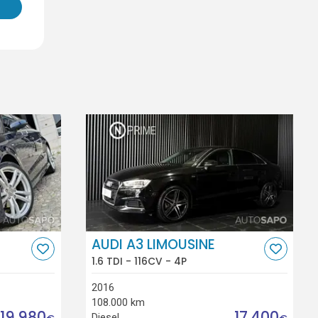
AUDI A3 LIMOUSINE
1.6 TDI - 116CV - 4P
2016
108.000 km
19.980
17.400
Diesel