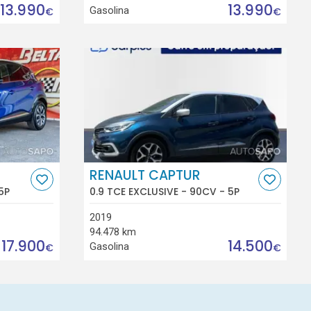
13.990
13.990
Gasolina
€
€
RENAULT CAPTUR
5P
0.9 TCE EXCLUSIVE - 90CV - 5P
2019
94.478 km
17.900
14.500
Gasolina
€
€