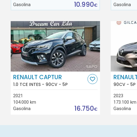
10.990
Gasolina
Gasolina
€
RENAULT CAPTUR
RENAUL
1.0 TCE INTES - 90CV - 5P
90CV - 5P
2021
2023
104.000 km
173.100 km
16.750
Gasolina
Gasolina
€