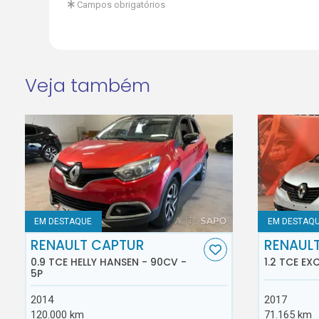
Campos obrigatórios
Veja também
EM DESTAQUE
EM DESTAQ
RENAULT CAPTUR
RENAUL
0.9 TCE HELLY HANSEN - 90CV -
1.2 TCE EX
5P
2014
2017
120.000 km
71.165 km