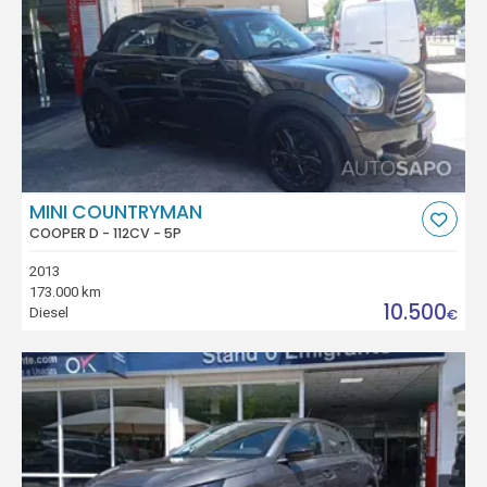
MINI COUNTRYMAN
COOPER D - 112CV - 5P
2013
173.000 km
10.500
Diesel
€