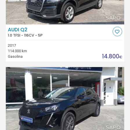
AUDI Q2
1.0 TFSI - 116CV - 5P
2017
114.000 km
14.800
Gasolina
€