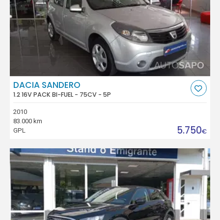
DACIA SANDERO
1.2 16V PACK BI-FUEL - 75CV - 5P
2010
83.000 km
5.750
GPL
€