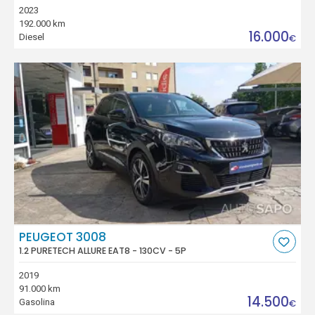
2023
192.000 km
16.000
Diesel
€
PEUGEOT 3008
1.2 PURETECH ALLURE EAT8 - 130CV - 5P
2019
91.000 km
14.500
Gasolina
€